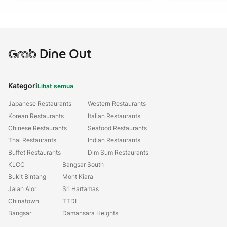
Grab
Dine Out
Kategori
Lihat semua
Japanese Restaurants
Western Restaurants
Korean Restaurants
Italian Restaurants
Chinese Restaurants
Seafood Restaurants
Thai Restaurants
Indian Restaurants
Buffet Restaurants
Dim Sum Restaurants
KLCC
Bangsar South
Bukit Bintang
Mont Kiara
Jalan Alor
Sri Hartamas
Chinatown
TTDI
Bangsar
Damansara Heights