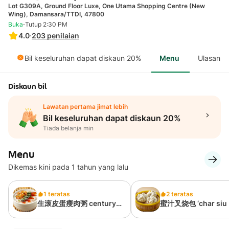
Lot G309A, Ground Floor Luxe, One Utama Shopping Centre (New
Wing), Damansara/TTDI, 47800
·
Buka
Tutup 2:30 PM
4.0
·
203
penilaian
Bil keseluruhan dapat diskaun 20%
Menu
Ulasan
Diskaun bil
Lawatan pertama jimat lebih
Bil keseluruhan dapat diskaun 20%
Tiada belanja min
Menu
Dikemas kini pada 1 tahun yang lalu
1 teratas
2 teratas
生滚皮蛋瘦肉粥 century
蜜汁叉烧包 ‘char siu 
egg & meat congee