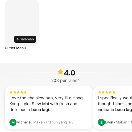
4 halaman
Outlet Menu
4.0
203
penilaian
Love the cha siew bao, very like Hong 
I specifically woul
Kong style. Siew Mai with fresh and 
thoughtfulness on
delicious p 
baca lagi...
indicatio 
baca lagi
Michelle
·
Makan
1 tahun yang lalu
Evon
·
Makan
1 
M
E