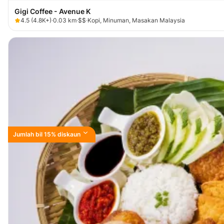
Gigi Coffee - Avenue K
4.5
(
4.8K+
)
·
0.03
km
·
$$
·
Kopi, Minuman, Masakan Malaysia
Jumlah bil 15% diskaun