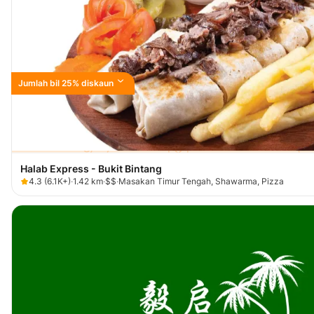
Jumlah bil 25% diskaun
Halab Express - Bukit Bintang
4.3
(
6.1K+
)
·
1.42
km
·
$$
·
Masakan Timur Tengah, Shawarma, Pizza