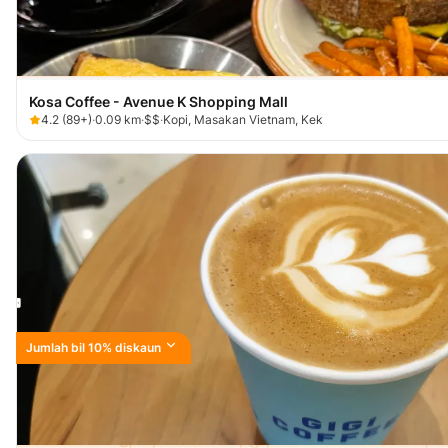
Kosa Coffee - Avenue K Shopping Mall
4.2
(
89+
)
·
0.09
km
·
$$
·
Kopi, Masakan Vietnam, Kek
Jumlah bil 10% diskaun