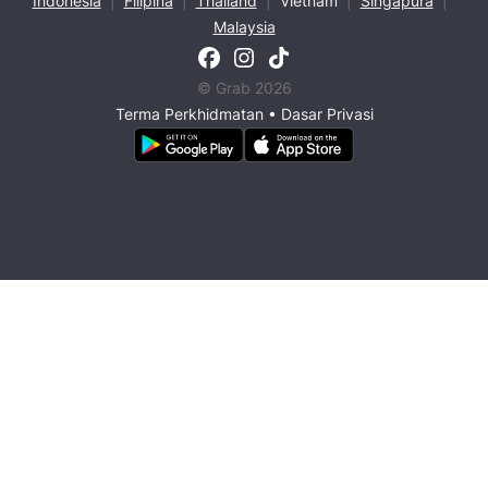
Indonesia
|
Filipina
|
Thailand
|
Vietnam
|
Singapura
|
Malaysia
© Grab 2026
Terma Perkhidmatan
•
Dasar Privasi