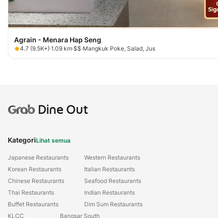
Agrain - Menara Hap Seng
4.7
(
9.5K+
)
·
1.09
km
·
$$
·
Mangkuk Poke, Salad, Jus
Grab
Dine Out
Kategori
Lihat semua
Japanese Restaurants
Western Restaurants
Korean Restaurants
Italian Restaurants
Chinese Restaurants
Seafood Restaurants
Thai Restaurants
Indian Restaurants
Buffet Restaurants
Dim Sum Restaurants
KLCC
Bangsar South