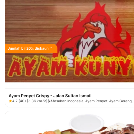
Jumlah bil 20% diskaun
Ayam Penyet Crispy - Jalan Sultan Ismail
4.7
(
40+
)
·
1.36
km
·
$$$
·
Masakan Indonesia, Ayam Penyet, Ayam Goreng,