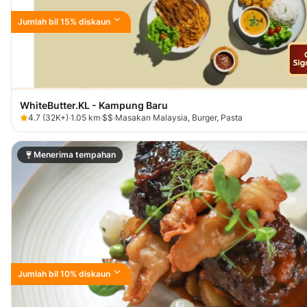
Jumlah bil 15% diskaun
WhiteButter.KL - Kampung Baru
4.7
(
32K+
)
·
1.05
km
·
$$
·
Masakan Malaysia, Burger, Pasta
Menerima tempahan
Jumlah bil 10% diskaun