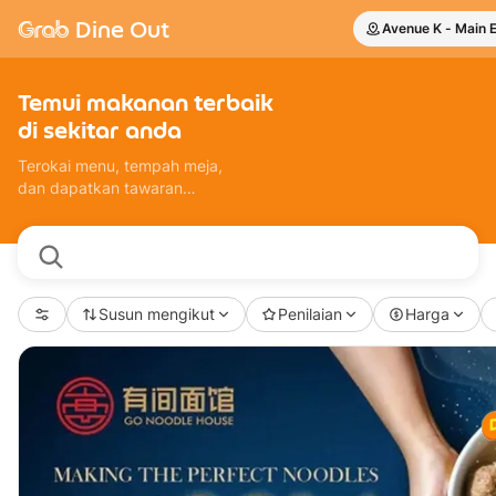
Grab
Dine Out
Avenue K - Main 
Temui makanan terbaik
di sekitar anda
Terokai menu, tempah meja,
dan dapatkan tawaran
eksklusif di restoran terbaik di
bandar—semua dalam satu
tempat
Susun mengikut
Penilaian
Harga