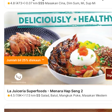
4.8
(
473+
)
·
0.07
km
·
$$$
·
Masakan Cina, Dim Sum, Mi, Sup Mi
Jumlah bil 25% diskaun
La Juiceria Superfoods - Menara Hap Seng 2
4.5
(
19K+
)
·
1.13
km
·
$$
·
Salad, Balut, Mangkuk Poke, Masakan Western