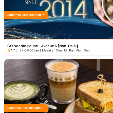
Jumlah bil 25% diskaun
GO Noodle House - Avenue K [Non-Halal]
4.7
(
4.3K+
)
·
0.02
km
·
$
·
Masakan Cina, Mi, Ban Mian, Sup
Jumlah bil 10% diskaun