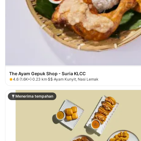
The Ayam Gepuk Shop - Suria KLCC
4.6
(
1.6K+
)
·
0.23
km
·
$$
·
Ayam Kunyit, Nasi Lemak
Menerima tempahan