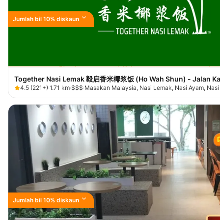
Jumlah bil 10% diskaun
Together Nasi Lemak 毅启香米椰浆饭 (Ho Wah Shun) - Jalan Ka
4.5
(
221+
)
·
1.71
km
·
$$$
·
Masakan Malaysia, Nasi Lemak, Nasi Ayam, Nasi
Jumlah bil 10% diskaun