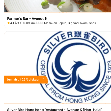
Farmer's Bar - Avenue K
4.1
(
24+
)
·
0.09
km
·
$$$$
·
Masakan Jepun, Bir, Nasi Ayam, Snek
Jumlah bil 25% diskaun
Silver Bird Hong Kong Restaurant - Avenue K [Non-Halal]