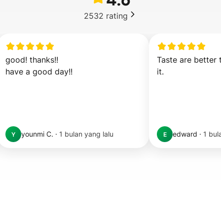
2532
rating
good! thanks!!

Taste are better 
have a good day!!
it.
younmi C.
·
1 bulan yang lalu
edward
·
1 bul
Y
E