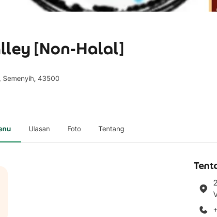
alley [Non-Halal]
ey, Semenyih, 43500
enu
Ulasan
Foto
Tentang
Tent
2
V