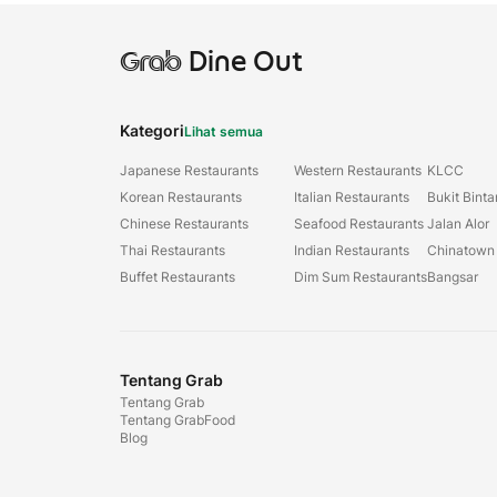
Grab
Dine Out
Kategori
Lihat semua
Japanese Restaurants
Western Restaurants
KLCC
Korean Restaurants
Italian Restaurants
Bukit Bint
Chinese Restaurants
Seafood Restaurants
Jalan Alor
Thai Restaurants
Indian Restaurants
Chinatown
Buffet Restaurants
Dim Sum Restaurants
Bangsar
Tentang Grab
Tentang Grab
Tentang GrabFood
Blog