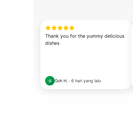
Thank you for the yummy delicious 
dishes
Goh H.
·
6 hari yang lalu
G