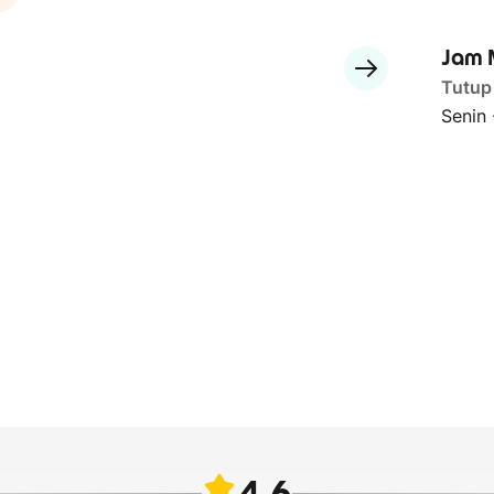
Jam 
Tutup
Senin
4.6