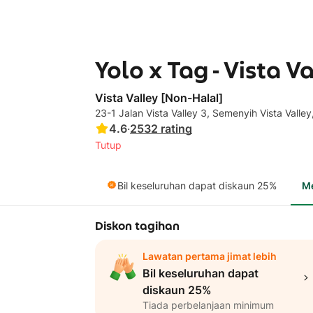
Yolo x Tag - Vista V
Vista Valley [Non-Halal]
23-1 Jalan Vista Valley 3, Semenyih Vista Vall
4.6
·
2532
rating
Tutup
Bil keseluruhan dapat diskaun 25%
M
Diskon tagihan
Lawatan pertama jimat lebih
Bil keseluruhan dapat
diskaun 25%
Tiada perbelanjaan minimum