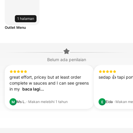
1 halaman
Outlet Menu
Belum ada penilaian
great effort, pricey but at least order 
sedap 👍 tapi port
complete w sauces and I can see greens 
in my  
baca lagi...
Ms L.
·
Makan
melebihi 1 tahun
Eida
·
Makan
me
M
E