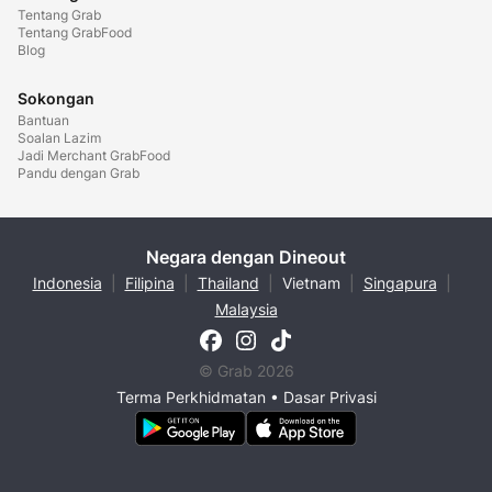
Tentang Grab
Tentang GrabFood
Blog
Sokongan
Bantuan
Soalan Lazim
Jadi Merchant GrabFood
Pandu dengan Grab
Negara dengan Dineout
Indonesia
|
Filipina
|
Thailand
|
Vietnam
|
Singapura
|
Malaysia
© Grab 2026
Terma Perkhidmatan
•
Dasar Privasi