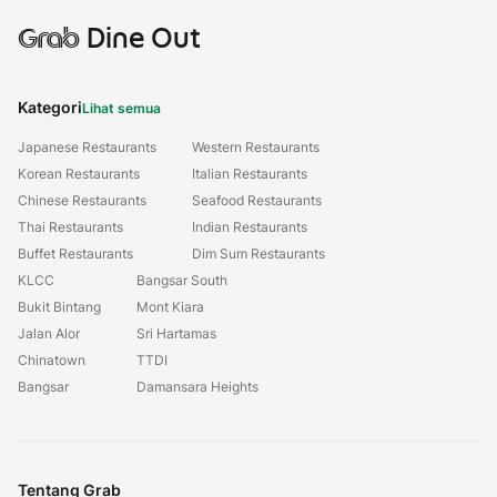
Grab
Dine Out
Kategori
Lihat semua
Japanese Restaurants
Western Restaurants
Korean Restaurants
Italian Restaurants
Chinese Restaurants
Seafood Restaurants
Thai Restaurants
Indian Restaurants
Buffet Restaurants
Dim Sum Restaurants
KLCC
Bangsar South
Bukit Bintang
Mont Kiara
Jalan Alor
Sri Hartamas
Chinatown
TTDI
Bangsar
Damansara Heights
Tentang Grab