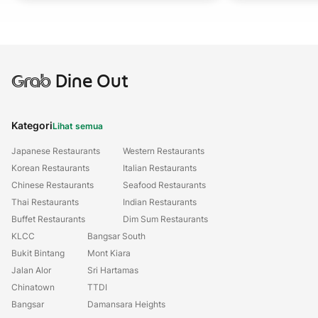
Grab
Dine Out
Kategori
Lihat semua
Japanese Restaurants
Western Restaurants
Korean Restaurants
Italian Restaurants
Chinese Restaurants
Seafood Restaurants
Thai Restaurants
Indian Restaurants
Buffet Restaurants
Dim Sum Restaurants
KLCC
Bangsar South
Bukit Bintang
Mont Kiara
Jalan Alor
Sri Hartamas
Chinatown
TTDI
Bangsar
Damansara Heights