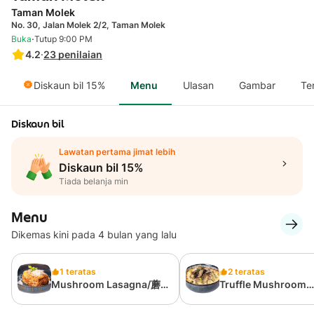
Taman Molek
No. 30, Jalan Molek 2/2, Taman Molek
·
Buka
Tutup 9:00 PM
4.2
·
23
penilaian
Diskaun bil 15%
Menu
Ulasan
Gambar
Te
Diskaun bil
Lawatan pertama jimat lebih
Diskaun bil 15%
Tiada belanja min
Menu
Dikemas kini pada 4 bulan yang lalu
1 teratas
2 teratas
Mushroom Lasagna/蘑
Truffle Mushroom
菇千层面
Cheese Baked Ric
蘑菇芝士焗饭