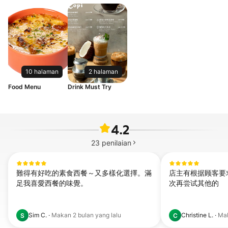
10 halaman
2 halaman
Food Menu
Drink Must Try
4.2
23
penilaian
難得有好吃的素食西餐～又多樣化選擇。滿
店主有根据顾客要
足我喜愛西餐的味覺。
次再尝试其他的
Sim C.
·
Makan
2 bulan yang lalu
Christine L.
·
Ma
S
C