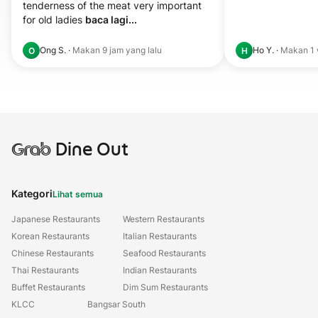
tenderness of the meat very important 
for old ladies 
baca lagi...
Ong S.
·
Makan
9 jam yang lalu
Ho Y.
·
Makan
1
O
H
Grab
Dine Out
Kategori
Lihat semua
Japanese Restaurants
Western Restaurants
Korean Restaurants
Italian Restaurants
Chinese Restaurants
Seafood Restaurants
Thai Restaurants
Indian Restaurants
Buffet Restaurants
Dim Sum Restaurants
KLCC
Bangsar South