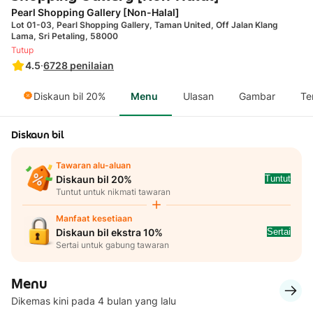
Pearl Shopping Gallery [Non-Halal]
Lot 01-03, Pearl Shopping Gallery, Taman United, Off Jalan Klang
Lama, Sri Petaling, 58000
Tutup
4.5
·
6728
penilaian
Diskaun bil 20%
Menu
Ulasan
Gambar
Te
Diskaun bil
Tawaran alu-aluan
Tuntut
Diskaun bil 20%
Tuntut untuk nikmati tawaran
Manfaat kesetiaan
Sertai
Diskaun bil ekstra 10%
Sertai untuk gabung tawaran
Menu
Dikemas kini pada 4 bulan yang lalu