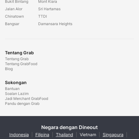
Bukit Bintang
Mont Kiara
Jalan Alor
Sri Hartamas
Chinatown
TTDI
Bangsar
Damansara Heights
Tentang Grab
Tentang Grab
Tentang GrabFood
Blog
Sokongan
Bantuan
Soalan Lazim
Jadi Merchant GrabFood
Pandu dengan Grab
Negara dengan Dineout
Indonesia
|
Filipina
|
Thailand
|
Vietnam
|
Singapura
|