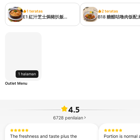
1 teratas
2 teratas
E1 紅汁芝士焗豬扒飯
B18 糖醋咕噜肉饭配
Cheese Baked Rice With
Sweet And Sour Po
Pork Chop In Italian
with Rice on sunny 
Sauce
up Egg
1 halaman
Outlet Menu
4.5
6728
penilaian
The freshness and taste plus the 
Portion is normal