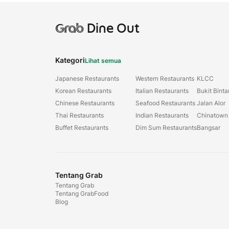
Grab
Dine Out
Kategori
Lihat semua
Japanese Restaurants
Western Restaurants
KLCC
Korean Restaurants
Italian Restaurants
Bukit Bint
Chinese Restaurants
Seafood Restaurants
Jalan Alor
Thai Restaurants
Indian Restaurants
Chinatown
Buffet Restaurants
Dim Sum Restaurants
Bangsar
Tentang Grab
Tentang Grab
Tentang GrabFood
Blog