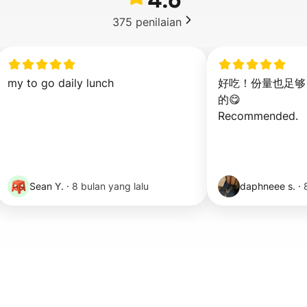
375
penilaian
my to go daily lunch
好吃！份量也足够
的😋

Recommended.
Sean Y.
·
8 bulan yang lalu
daphneee s.
·