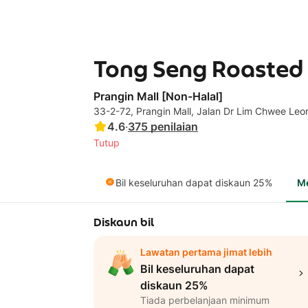
Tong Seng Roasted 
Prangin Mall [Non-Halal]
33-2-72, Prangin Mall, Jalan Dr Lim Chwee Le
4.6
·
375
penilaian
Tutup
Bil keseluruhan dapat diskaun 25%
M
Diskaun bil
Lawatan pertama jimat lebih
Bil keseluruhan dapat
diskaun 25%
Tiada perbelanjaan minimum