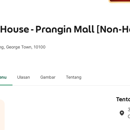
House - Prangin Mall [Non-H
ong, George Town, 10100
enu
Ulasan
Gambar
Tentang
Tent
3