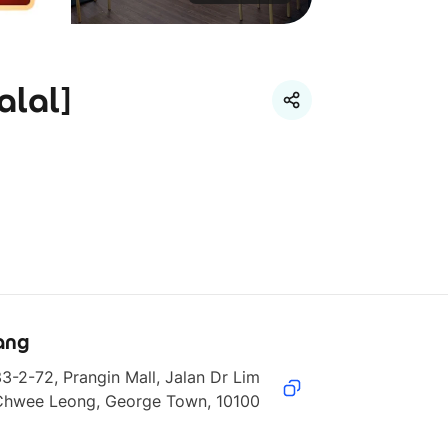
alal]
ang
3-2-72, Prangin Mall, Jalan Dr Lim 
Chwee Leong, George Town, 10100