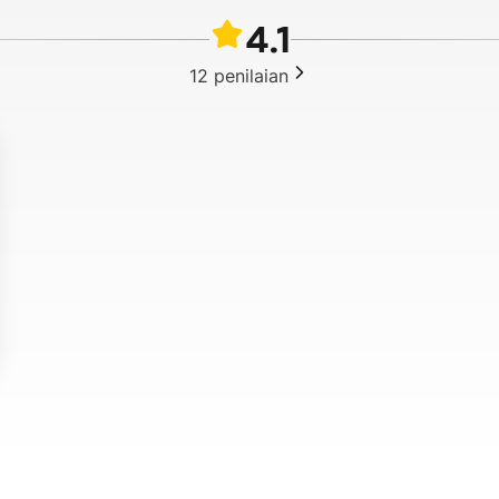
4.1
12
penilaian