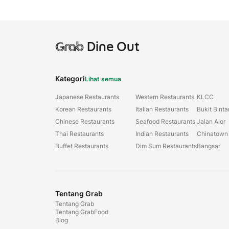
Grab
Dine Out
Kategori
Lihat semua
Japanese Restaurants
Western Restaurants
KLCC
Korean Restaurants
Italian Restaurants
Bukit Bint
Chinese Restaurants
Seafood Restaurants
Jalan Alor
Thai Restaurants
Indian Restaurants
Chinatown
Buffet Restaurants
Dim Sum Restaurants
Bangsar
Tentang Grab
Tentang Grab
Tentang GrabFood
Blog