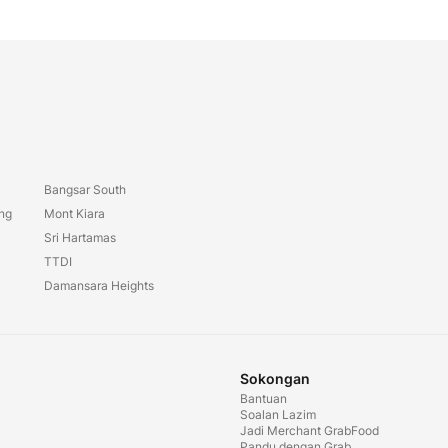
Bangsar South
ang
Mont Kiara
Sri Hartamas
TTDI
Damansara Heights
Sokongan
Bantuan
Soalan Lazim
Jadi Merchant GrabFood
Pandu dengan Grab