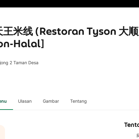
 天王米线 (Restoran Tyson 大
on-Halal]
ong 2 Taman Desa
enu
Ulasan
Gambar
Tentang
Tent