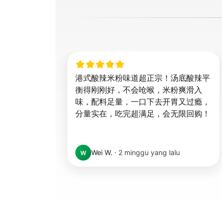
港式酸辣米粉味道超正宗！汤底酸辣平
衡得刚刚好，不会呛喉，米粉爽滑入
味，配料足量，一口下去开胃又过瘾，
分量实在，吃完超满足，会无限回购！
Wei W.
·
2 minggu yang lalu
W