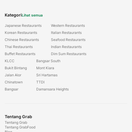
Kategori
Lihat semua
Japanese Restaurants
Western Restaurants
Korean Restaurants
Italian Restaurants
Chinese Restaurants
Seafood Restaurants
Thai Restaurants
Indian Restaurants
Buffet Restaurants
Dim Sum Restaurants
KLCC
Bangsar South
Bukit Bintang
Mont Kiara
Jalan Alor
Sri Hartamas
Chinatown
TTDI
Bangsar
Damansara Heights
Tentang Grab
Tentang Grab
Tentang GrabFood
Blog