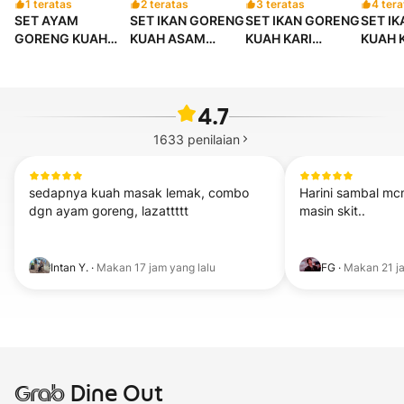
1 teratas
2 teratas
3 teratas
4 tera
SET AYAM
SET IKAN GORENG
SET IKAN GORENG
SET I
GORENG KUAH
KUAH ASAM
KUAH KARI
KUAH 
ASAM PEDAS
PEDAS
MARBELESSS
SYAH
MELETOP
MELETOPPP
4.7
1633
penilaian
sedapnya kuah masak lemak, combo 
Harini sambal mc
dgn ayam goreng, lazattttt
masin skit..
Intan Y.
·
Makan
17 jam yang lalu
FG
·
Makan
21 j
Grab
Dine Out