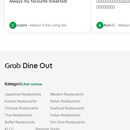
Always my favourite breakfast
👍🏻👍🏻👍🏻👍🏻👍🏻👍🏻👍🏻
👍🏻👍🏻👍🏻👍🏻
zuraini
·
Makan
5 hari yang lalu
Alvin C.
·
Maka
Z
A
Grab
Dine Out
Kategori
Lihat semua
Japanese Restaurants
Western Restaurants
Korean Restaurants
Italian Restaurants
Chinese Restaurants
Seafood Restaurants
Thai Restaurants
Indian Restaurants
Buffet Restaurants
Dim Sum Restaurants
KLCC
Bangsar South