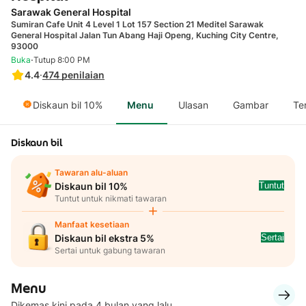
Sarawak General Hospital
Sumiran Cafe Unit 4 Level 1 Lot 157 Section 21 Meditel Sarawak
General Hospital Jalan Tun Abang Haji Openg, Kuching City Centre,
93000
·
Buka
Tutup 8:00 PM
4.4
·
474
penilaian
Diskaun bil 10%
Menu
Ulasan
Gambar
Te
Diskaun bil
Tawaran alu-aluan
Tuntut
Diskaun bil 10%
Tuntut untuk nikmati tawaran
Manfaat kesetiaan
Sertai
Diskaun bil ekstra 5%
Sertai untuk gabung tawaran
Menu
Dikemas kini pada 4 bulan yang lalu