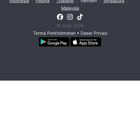
Indonesia
|
Filipina
|
Thailand
|
Vietnam
|
Singapura
|
Malaysia
© Grab 2026
Terma Perkhidmatan
•
Dasar Privasi