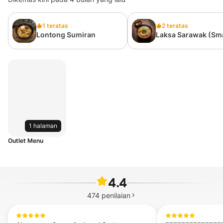
1 teratas
2 teratas
Lontong Sumiran
Laksa Sarawak (Sma
1 halaman
Outlet Menu
4.4
474
penilaian