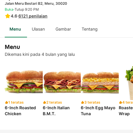
Jalan Meru Bestari B2, Meru, 30020
·
Buka
Tutup 9:20 PM
4.6
·
6121
penilaian
Menu
Ulasan
Gambar
Tentang
Menu
Dikemas kini pada 4 bulan yang lalu
1 teratas
2 teratas
3 teratas
4 tera
6-Inch Roasted
6-Inch Italian
6-Inch Egg Mayo
Roaste
Chicken
B.M.T.
Tuna
Wrap