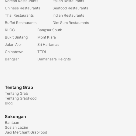
Korean Restaurants
Italian Restaurants
Chinese Restaurants
Seafood Restaurants
Thai Restaurants
Indian Restaurants
Buffet Restaurants
Dim Sum Restaurants
KLCC
Bangsar South
Bukit Bintang
Mont Kiara
Jalan Alor
Sri Hartamas
Chinatown
TTDI
Bangsar
Damansara Heights
Tentang Grab
Tentang Grab
Tentang GrabFood
Blog
Sokongan
Bantuan
Soalan Lazim
Jadi Merchant GrabFood