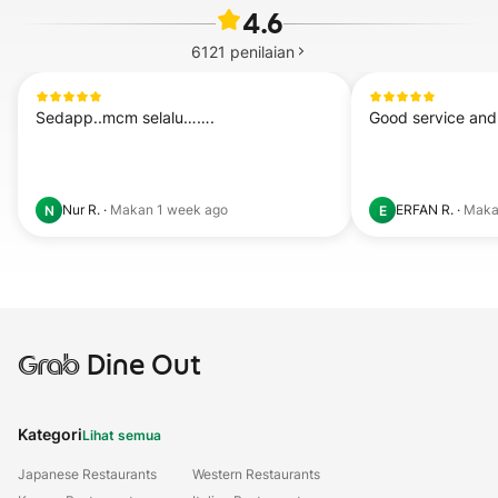
4.6
6121
penilaian
Sedapp..mcm selalu…….
Good service and 
Nur R.
·
Makan
1 week ago
ERFAN R.
·
Mak
N
E
Grab
Dine Out
Kategori
Lihat semua
Japanese Restaurants
Western Restaurants