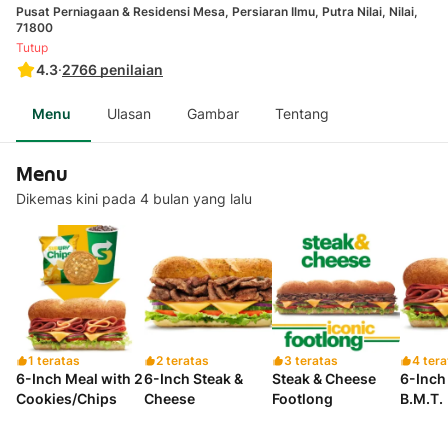
Pusat Perniagaan & Residensi Mesa, Persiaran Ilmu, Putra Nilai, Nilai,
71800
Tutup
4.3
·
2766
penilaian
Menu
Ulasan
Gambar
Tentang
Menu
Dikemas kini pada 4 bulan yang lalu
1 teratas
2 teratas
3 teratas
4 tera
6-Inch Meal with 2
6-Inch Steak &
Steak & Cheese
6-Inch 
Cookies/Chips
Cheese
Footlong
B.M.T.