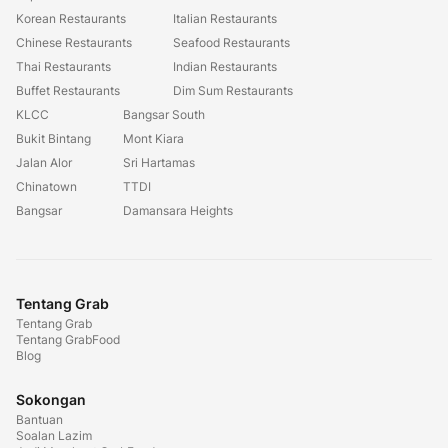
Korean Restaurants
Italian Restaurants
Chinese Restaurants
Seafood Restaurants
Thai Restaurants
Indian Restaurants
Buffet Restaurants
Dim Sum Restaurants
KLCC
Bangsar South
Bukit Bintang
Mont Kiara
Jalan Alor
Sri Hartamas
Chinatown
TTDI
Bangsar
Damansara Heights
Tentang Grab
Tentang Grab
Tentang GrabFood
Blog
Sokongan
Bantuan
Soalan Lazim