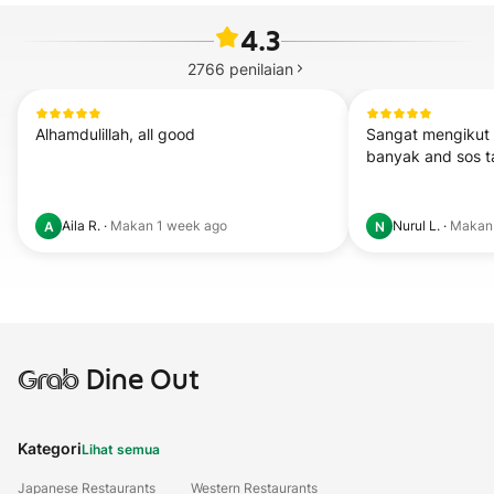
4.3
2766
penilaian
Alhamdulillah, all good
Sangat mengikut r
banyak and sos ta
Aila R.
·
Makan
1 week ago
Nurul L.
·
Maka
A
N
Grab
Dine Out
Kategori
Lihat semua
Japanese Restaurants
Western Restaurants