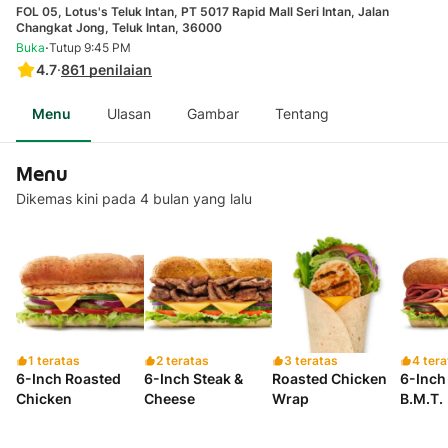
FOL 05, Lotus's Teluk Intan, PT 5017 Rapid Mall Seri Intan, Jalan
Changkat Jong, Teluk Intan, 36000
·
Buka
Tutup 9:45 PM
4.7
·
861
penilaian
Menu
Ulasan
Gambar
Tentang
Menu
Dikemas kini pada 4 bulan yang lalu
1 teratas
2 teratas
3 teratas
4 tera
6-Inch Roasted
6-Inch Steak &
Roasted Chicken
6-Inch 
Chicken
Cheese
Wrap
B.M.T.