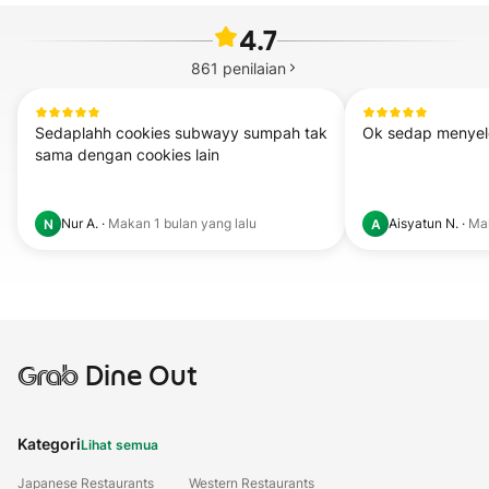
4.7
861
penilaian
Sedaplahh cookies subwayy sumpah tak 
Ok sedap menyel
sama dengan cookies lain
Nur A.
·
Makan
1 bulan yang lalu
Aisyatun N.
·
Ma
N
A
Grab
Dine Out
Kategori
Lihat semua
Japanese Restaurants
Western Restaurants