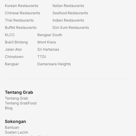
Korean Restaurants
Italian Restaurants
Chinese Restaurants
Seafood Restaurants
Thai Restaurants
Indian Restaurants
Buffet Restaurants
Dim Sum Restaurants
KLCC
Bangsar South
Bukit Bintang
Mont Kiara
Jalan Alor
Sri Hartamas
Chinatown
TTDI
Bangsar
Damansara Heights
Tentang Grab
Tentang Grab
Tentang GrabFood
Blog
Sokongan
Bantuan
Soalan Lazim