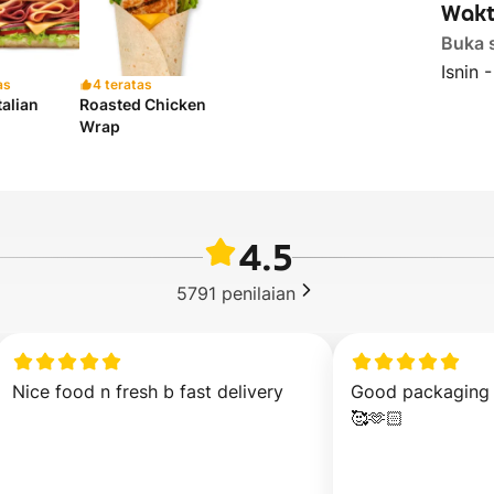
Wakt
Buka 
Isnin 
as
4 teratas
talian
Roasted Chicken
Wrap
4.5
5791
penilaian
Nice food n fresh b fast delivery
Good packaging &
🥰🫶🏻