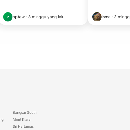
pptew
·
3 minggu yang lalu
Isma
·
3 mingg
P
Bangsar South
ang
Mont Kiara
Sri Hartamas