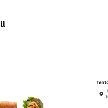
ll
g
Tent
J