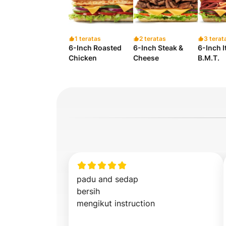
1 teratas
2 teratas
3 terat
6-Inch Roasted
6-Inch Steak &
6-Inch I
Chicken
Cheese
B.M.T.
padu and sedap 

bersih

mengikut instruction