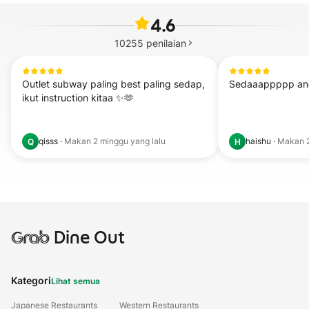
4.6
10255
penilaian
Outlet subway paling best paling sedap, 
Sedaaappppp and
ikut instruction kitaa ✨🫶
qisss
·
Makan
2 minggu yang lalu
haishu
·
Makan
Q
H
Grab
Dine Out
Kategori
Lihat semua
Japanese Restaurants
Western Restaurants