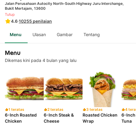
Jalan Perusahaan Autocity North-South Highway Juru Interchange,
Bukit Mertajam, 13600
Tutup
4.6
·
10255
penilaian
Menu
Ulasan
Gambar
Tentang
Menu
Dikemas kini pada 4 bulan yang lalu
1 teratas
2 teratas
3 teratas
4 tera
6-Inch Roasted
6-Inch Steak &
Roasted Chicken
6-Inch
Chicken
Cheese
Wrap
Tuna