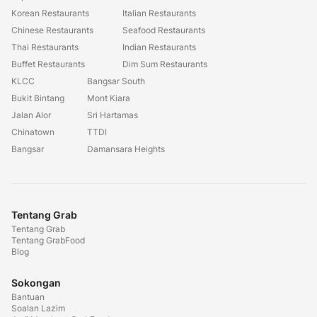
Korean Restaurants
Italian Restaurants
Chinese Restaurants
Seafood Restaurants
Thai Restaurants
Indian Restaurants
Buffet Restaurants
Dim Sum Restaurants
KLCC
Bangsar South
Bukit Bintang
Mont Kiara
Jalan Alor
Sri Hartamas
Chinatown
TTDI
Bangsar
Damansara Heights
Tentang Grab
Tentang Grab
Tentang GrabFood
Blog
Sokongan
Bantuan
Soalan Lazim