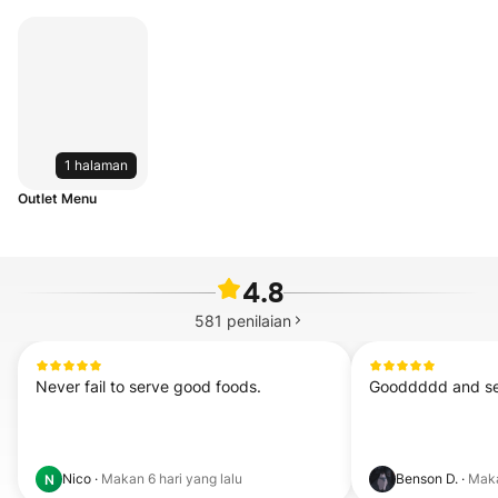
1 halaman
Outlet Menu
4.8
581
penilaian
Never fail to serve good foods.
Gooddddd and s
Nico
·
Makan
6 hari yang lalu
Benson D.
·
Mak
N