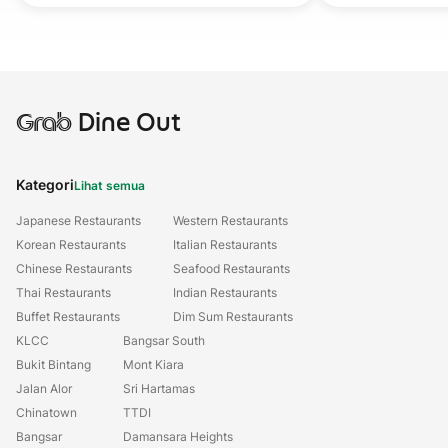
Grab
Dine Out
Kategori
Lihat semua
Japanese Restaurants
Western Restaurants
Korean Restaurants
Italian Restaurants
Chinese Restaurants
Seafood Restaurants
Thai Restaurants
Indian Restaurants
Buffet Restaurants
Dim Sum Restaurants
KLCC
Bangsar South
Bukit Bintang
Mont Kiara
Jalan Alor
Sri Hartamas
Chinatown
TTDI
Bangsar
Damansara Heights