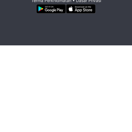
Terma Perkhidmatan
•
Dasar Privasi