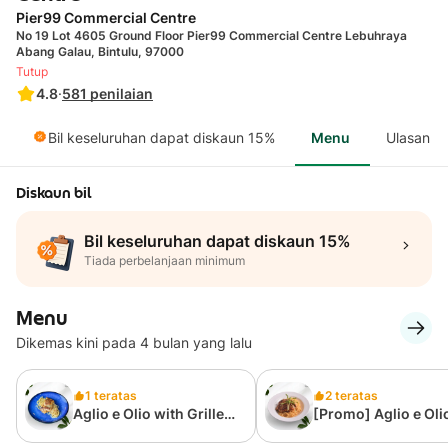
Pier99 Commercial Centre
No 19 Lot 4605 Ground Floor Pier99 Commercial Centre Lebuhraya
Abang Galau, Bintulu, 97000
Tutup
4.8
·
581
penilaian
Bil keseluruhan dapat diskaun 15%
Menu
Ulasan
Diskaun bil
Bil keseluruhan dapat diskaun 15%
Tiada perbelanjaan minimum
Menu
Dikemas kini pada 4 bulan yang lalu
1 teratas
2 teratas
Aglio e Olio with Grilled
[Promo] Aglio e Oli
Chicken
Chicken Chop w/ Dr