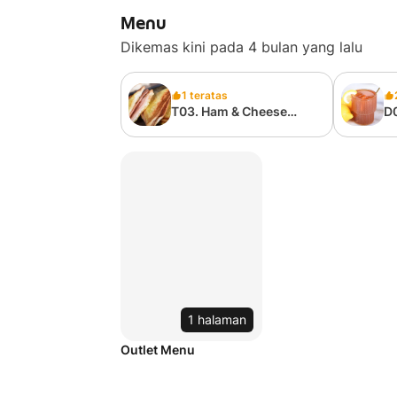
Menu
Dikemas kini pada 4 bulan yang lalu
1 teratas
T03. Ham & Cheese
D
Sandwich 火腿芝士三文
茶
治
1 halaman
Outlet Menu