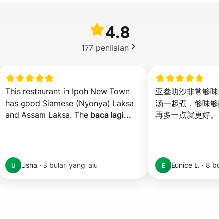
4.8
177
penilaian
This restaurant in Ipoh New Town 
亚叁叻沙非常够味
has good Siamese (Nyonya) Laksa 
汤一起煮，够味够酸
and Assam Laksa. The 
baca lagi...
再多一点就更好。
Usha
·
3 bulan yang lalu
Eunice L.
·
8 bu
U
E