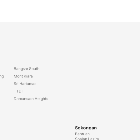
Bangsar South
ang
Mont Kiara
Sri Hartamas
TTDI
Damansara Heights
Sokongan
Bantuan
Soalan Lazim