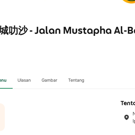
城叻沙 - Jalan Mustapha Al-Ba
enu
Ulasan
Gambar
Tentang
Tent
N