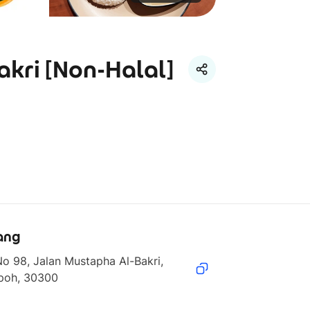
kri [Non-Halal]
ang
o 98, Jalan Mustapha Al-Bakri, 
Ipoh, 30300