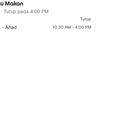
u Makan
· Tutup pada 4:00 PM
Tutup
a - Ahad
10:30 AM - 4:00 PM
4 teratas
5 teratas
M10C. Nasi Lemak &
M01. San Cheng Laksa
Tumeric Chicken 椰浆饭
山城叻沙
黄姜鸡