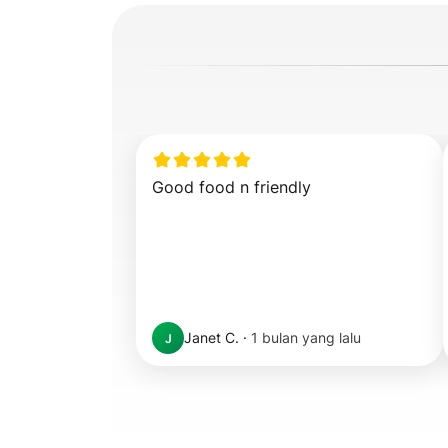
Good food n friendly
Janet C.
·
1 bulan yang lalu
J