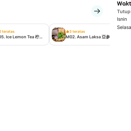
Wakt
Tutup
Isnin
Selas
2 teratas
3 teratas
05. Ice Lemon Tea 柠檬
M02. Asam Laksa 亞参叻
沙