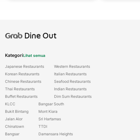
Grab
Dine Out
Kategori
Lihat semua
Japanese Restaurants
Western Restaurants
Korean Restaurants
Italian Restaurants
Chinese Restaurants
Seafood Restaurants
Thai Restaurants
Indian Restaurants
Buffet Restaurants
Dim Sum Restaurants
KLCC
Bangsar South
Bukit Bintang
Mont Kiara
Jalan Alor
Sri Hartamas
Chinatown
TTDI
Bangsar
Damansara Heights