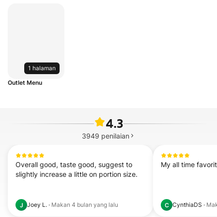
1 halaman
Outlet Menu
4.3
3949
penilaian
Overall good, taste good, suggest to 
My all time favori
slightly increase a little on portion size.
Joey L.
·
Makan
4 bulan yang lalu
CynthiaDS
·
Ma
J
C