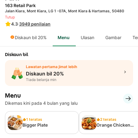
163 Retail Park
Jalan Kiara, Mont Kiara, LG 1 -07A, Mont Kiara & Hartamas, 50480
Tutup
4.3
·
3949
penilaian
Diskaun bil 20%
Menu
Ulasan
Gambar
Te
Diskaun bil
Lawatan pertama jimat lebih
Diskaun bil 20%
Tiada belanja min
Menu
Dikemas kini pada 4 bulan yang lalu
1 teratas
2 teratas
Bigger Plate
Orange Chicken
(SIGNATURE!) 👨‍🍳