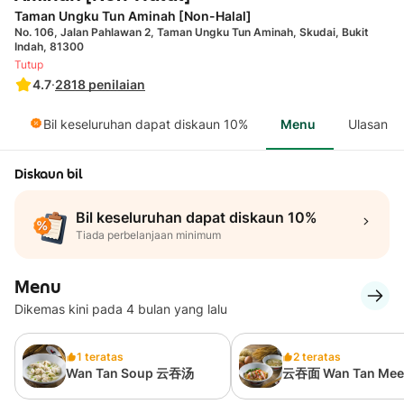
Taman Ungku Tun Aminah [Non-Halal]
No. 106, Jalan Pahlawan 2, Taman Ungku Tun Aminah, Skudai, Bukit
Indah, 81300
Tutup
4.7
·
2818
penilaian
Bil keseluruhan dapat diskaun 10%
Menu
Ulasan
Diskaun bil
Bil keseluruhan dapat diskaun 10%
Tiada perbelanjaan minimum
Menu
Dikemas kini pada 4 bulan yang lalu
1 teratas
2 teratas
Wan Tan Soup 云吞汤
云吞面 Wan Tan Mee