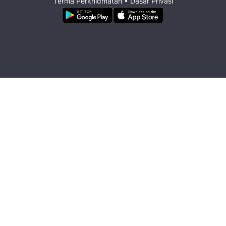
Terma Perkhidmatan
•
Dasar Privasi