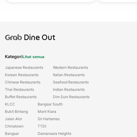
Grab
Dine Out
Kategori
Lihat semua
Japanese Restaurants
Western Restaurants
Korean Restaurants
Italian Restaurants
Chinese Restaurants
Seafood Restaurants
Thai Restaurants
Indian Restaurants
Buffet Restaurants
Dim Sum Restaurants
KLCC
Bangsar South
Bukit Bintang
Mont Kiara
Jalan Alor
Sri Hartamas
Chinatown
TTDI
Bangsar
Damansara Heights