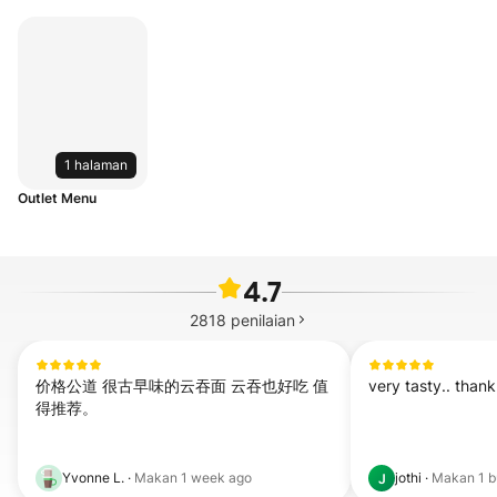
1 halaman
Outlet Menu
4.7
2818
penilaian
价格公道 很古早味的云吞面 云吞也好吃 值
very tasty.. than
得推荐。
Yvonne L.
·
Makan
1 week ago
jothi
·
Makan
1 b
J