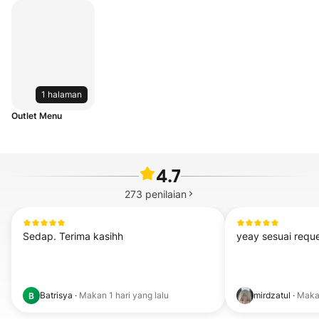
1 halaman
Outlet Menu
4.7
273
penilaian
Sedap. Terima kasihh
yeay sesuai requ
Batrisya
·
Makan
1 hari yang lalu
mirdzatul
·
Mak
B