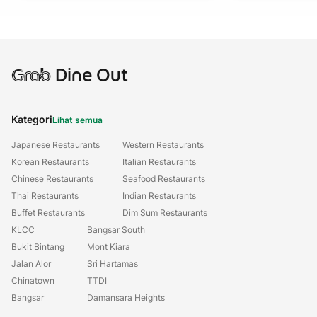
Grab
Dine Out
Kategori
Lihat semua
Japanese Restaurants
Western Restaurants
Korean Restaurants
Italian Restaurants
Chinese Restaurants
Seafood Restaurants
Thai Restaurants
Indian Restaurants
Buffet Restaurants
Dim Sum Restaurants
KLCC
Bangsar South
Bukit Bintang
Mont Kiara
Jalan Alor
Sri Hartamas
Chinatown
TTDI
Bangsar
Damansara Heights