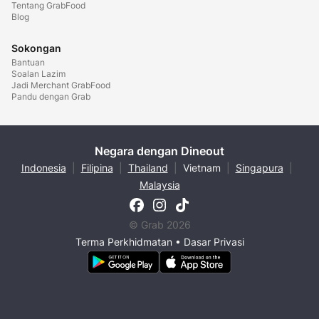
Tentang GrabFood
Blog
Sokongan
Bantuan
Soalan Lazim
Jadi Merchant GrabFood
Pandu dengan Grab
Negara dengan Dineout
Indonesia
|
Filipina
|
Thailand
|
Vietnam
|
Singapura
|
Malaysia
© Grab 2026
Terma Perkhidmatan
•
Dasar Privasi