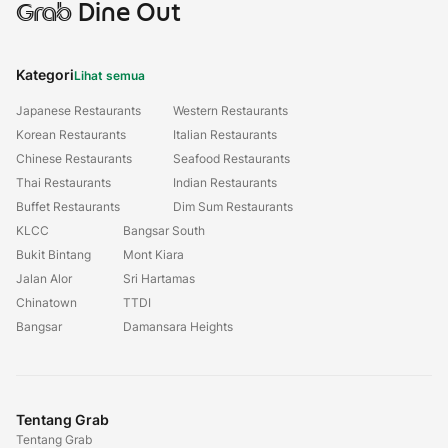
Grab
Dine Out
Kategori
Lihat semua
Japanese Restaurants
Western Restaurants
Korean Restaurants
Italian Restaurants
Chinese Restaurants
Seafood Restaurants
Thai Restaurants
Indian Restaurants
Buffet Restaurants
Dim Sum Restaurants
KLCC
Bangsar South
Bukit Bintang
Mont Kiara
Jalan Alor
Sri Hartamas
Chinatown
TTDI
Bangsar
Damansara Heights
Tentang Grab
Tentang Grab