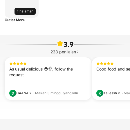
1 halaman
Outlet Menu
3.9
238
penilaian
As usual delicious 😍👌, follow the 
Good food and se
request
DAANA Y.
·
Makan
3 minggu yang lalu
Kaliessh P.
·
Ma
D
K