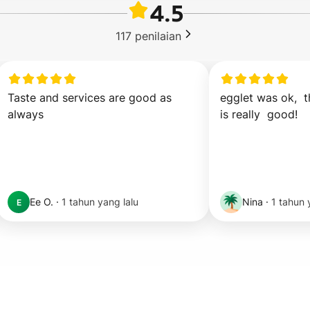
4.5
117
penilaian
Taste and services are good as 
egglet was ok,  t
always 
is really  good!
Ee O.
·
1 tahun yang lalu
Nina
·
1 tahun 
E