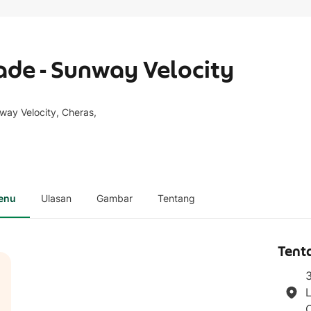
ade - Sunway Velocity
way Velocity, Cheras,
enu
Ulasan
Gambar
Tentang
Tent
3
L