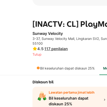
[INACTV: CL] PlayM
Sunway Velocity
3-37, Sunway Velocity Mall, Lingkaran SV2, Sun
55100
4.5
·
117
penilaian
Tutup
Bil keseluruhan dapat diskaun 25%
M
Diskaun bil
Lawatan pertama jimat lebih
Bil keseluruhan dapat
diskaun 25%