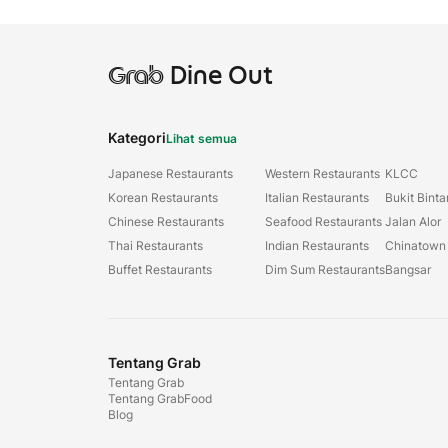
Grab
Dine Out
Kategori
Lihat semua
Japanese Restaurants
Western Restaurants
KLCC
Korean Restaurants
Italian Restaurants
Bukit Bint
Chinese Restaurants
Seafood Restaurants
Jalan Alor
Thai Restaurants
Indian Restaurants
Chinatown
Buffet Restaurants
Dim Sum Restaurants
Bangsar
Tentang Grab
Tentang Grab
Tentang GrabFood
Blog