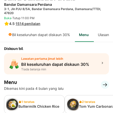
Bandar Damansara Perdana
3-1, Jln PJU 8/5A, Bandar Damansara Perdana, Damansara/TTDI,
47820
·
Buka
Tutup 11:00 PM
4.5
·
1514
penilaian
Bil keseluruhan dapat diskaun 30%
Menu
Ulasan
Diskaun bil
Lawatan pertama jimat lebih
Bil keseluruhan dapat diskaun 30%
Tiada belanja min
Menu
Dikemas kini pada 4 bulan yang lalu
1 teratas
2 teratas
Buttermilk Chicken Rice
Tom Yum Carbonar
Pasta