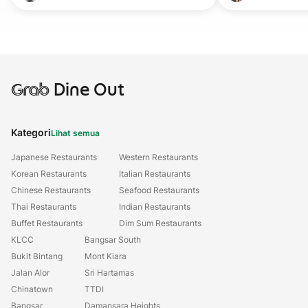
Grab
Dine Out
Kategori
Lihat semua
Japanese Restaurants
Western Restaurants
Korean Restaurants
Italian Restaurants
Chinese Restaurants
Seafood Restaurants
Thai Restaurants
Indian Restaurants
Buffet Restaurants
Dim Sum Restaurants
KLCC
Bangsar South
Bukit Bintang
Mont Kiara
Jalan Alor
Sri Hartamas
Chinatown
TTDI
Bangsar
Damansara Heights