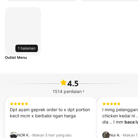
1 halaman
Outlet Menu
4.5
1514
penilaian
Dpt ayam geprek order to x dpt portion 
I mmg pelanggan s
kecil mcm x berbaloi ngan harga
chicken kedai ni 
dia .. I mm 
baca la
NOR K.
·
Makan
5 hari yang lalu
Nur A.
·
Makan
1