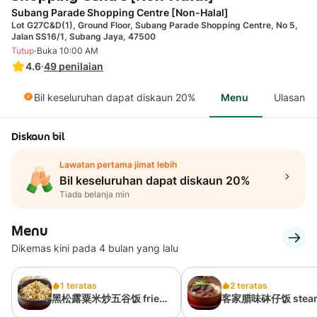
Subang Parade Shopping Centre [Non-Halal]
Lot G27C&D(1), Ground Floor, Subang Parade Shopping Centre, No 5,
Jalan SS16/1, Subang Jaya, 47500
·
Tutup
Buka 10:00 AM
4.6
·
49
penilaian
Bil keseluruhan dapat diskaun 20%
Menu
Ulasan
Diskaun bil
Lawatan pertama jimat lebih
Bil keseluruhan dapat diskaun 20%
Tiada belanja min
Menu
Dikemas kini pada 4 bulan yang lalu
1 teratas
2 teratas
黑松露粟米炒五谷饭 fried
客家腊味砵仔饭 stea
multigrain rice with
rice with waxed me