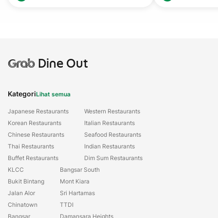
Grab
Dine Out
Kategori
Lihat semua
Japanese Restaurants
Western Restaurants
Korean Restaurants
Italian Restaurants
Chinese Restaurants
Seafood Restaurants
Thai Restaurants
Indian Restaurants
Buffet Restaurants
Dim Sum Restaurants
KLCC
Bangsar South
Bukit Bintang
Mont Kiara
Jalan Alor
Sri Hartamas
Chinatown
TTDI
Bangsar
Damansara Heights