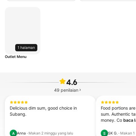
black truffle & sweet
hakka style
corn
1 halaman
Outlet Menu
4.6
49
penilaian
Delicious dim sum, good choice in 
Food portions are
Subang.
sum. Authentic tas
money. Co 
baca l
Anna
·
Makan
2 minggu yang lalu
SK G.
·
Makan
1
A
S