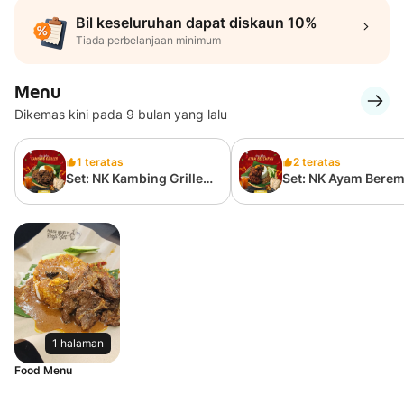
Bil keseluruhan dapat diskaun 10%
Tiada perbelanjaan minimum
Menu
Dikemas kini pada 9 bulan yang lalu
1 teratas
2 teratas
Set: NK Kambing Grilled
Set: NK Ayam Bere
👨‍🍳
👍
1 halaman
Food Menu