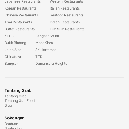
Japanese Restaurants
Western Restaurants
Korean Restaurants
Italian Restaurants
Chinese Restaurants
Seafood Restaurants
Thai Restaurants
Indian Restaurants
Buffet Restaurants
Dim Sum Restaurants
KLCC
Bangsar South
Bukit Bintang
Mont Kiara
Jalan Alor
Sri Hartamas
Chinatown
TTDI
Bangsar
Damansara Heights
Tentang Grab
Tentang Grab
Tentang GrabFood
Blog
Sokongan
Bantuan
Soalan Lazim