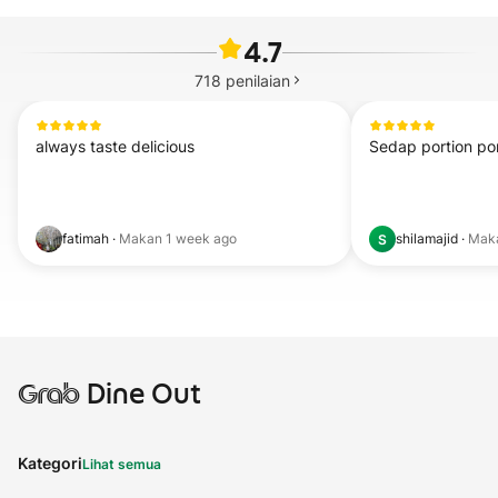
4.7
718
penilaian
always taste delicious
Sedap portion pon
fatimah
·
Makan
1 week ago
shilamajid
·
Mak
S
Grab
Dine Out
Kategori
Lihat semua