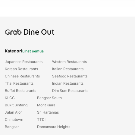
Grab
Dine Out
Kategori
Lihat semua
Japanese Restaurants
Western Restaurants
Korean Restaurants
Italian Restaurants
Chinese Restaurants
Seafood Restaurants
Thai Restaurants
Indian Restaurants
Buffet Restaurants
Dim Sum Restaurants
KLCC
Bangsar South
Bukit Bintang
Mont Kiara
Jalan Alor
Sri Hartamas
Chinatown
TTDI
Bangsar
Damansara Heights