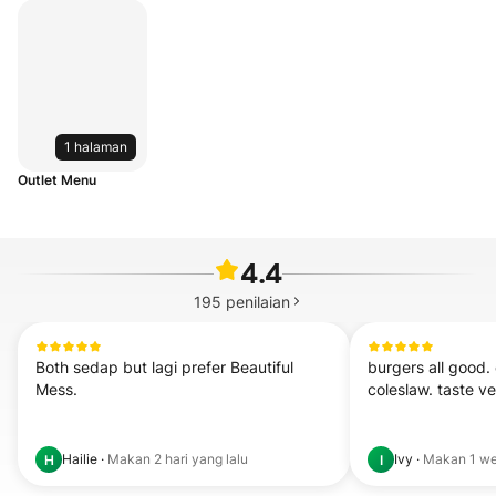
1 halaman
Outlet Menu
4.4
195
penilaian
Both sedap but lagi prefer Beautiful 
burgers all good. o
Mess.
coleslaw. taste v
Hailie
·
Makan
2 hari yang lalu
Ivy
·
Makan
1 w
H
I