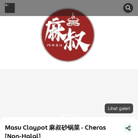
Lihat galeri
Masu Claypot 麻叔砂锅菜 - Cheras
[Non-Halal]