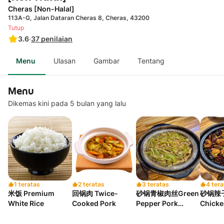
Cheras [Non-Halal]
113A-G, Jalan Dataran Cheras 8, Cheras, 43200
Tutup
3.6
·
37
penilaian
Menu
Ulasan
Gambar
Tentang
Menu
Dikemas kini pada 5 bulan yang lalu
1 teratas
2 teratas
3 teratas
4 tera
米饭 Premium
回锅肉 Twice-
砂锅青椒肉丝Green
砂锅辣子
White Rice
Cooked Pork
Pepper Pork
Chicke
Claypot