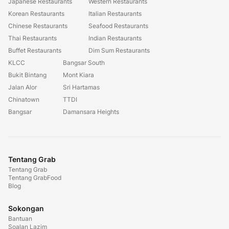
Japanese Restaurants
Western Restaurants
Korean Restaurants
Italian Restaurants
Chinese Restaurants
Seafood Restaurants
Thai Restaurants
Indian Restaurants
Buffet Restaurants
Dim Sum Restaurants
KLCC
Bangsar South
Bukit Bintang
Mont Kiara
Jalan Alor
Sri Hartamas
Chinatown
TTDI
Bangsar
Damansara Heights
Tentang Grab
Tentang Grab
Tentang GrabFood
Blog
Sokongan
Bantuan
Soalan Lazim