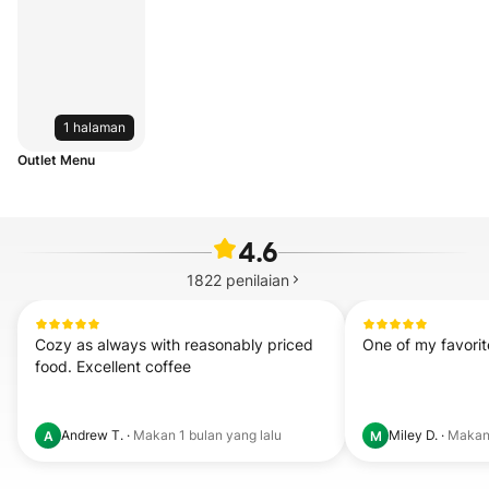
1 halaman
Outlet Menu
4.6
1822
penilaian
Cozy as always with reasonably priced 
One of my favorit
food. Excellent coffee
Andrew T.
·
Makan
1 bulan yang lalu
Miley D.
·
Maka
A
M