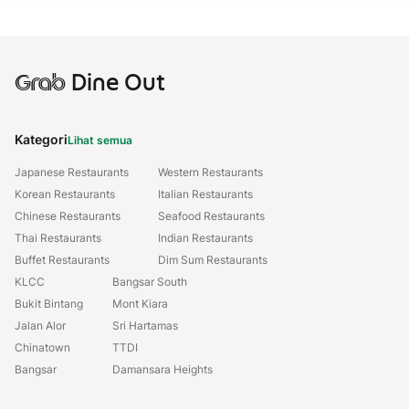
Grab
Dine Out
Kategori
Lihat semua
Japanese Restaurants
Western Restaurants
Korean Restaurants
Italian Restaurants
Chinese Restaurants
Seafood Restaurants
Thai Restaurants
Indian Restaurants
Buffet Restaurants
Dim Sum Restaurants
KLCC
Bangsar South
Bukit Bintang
Mont Kiara
Jalan Alor
Sri Hartamas
Chinatown
TTDI
Bangsar
Damansara Heights