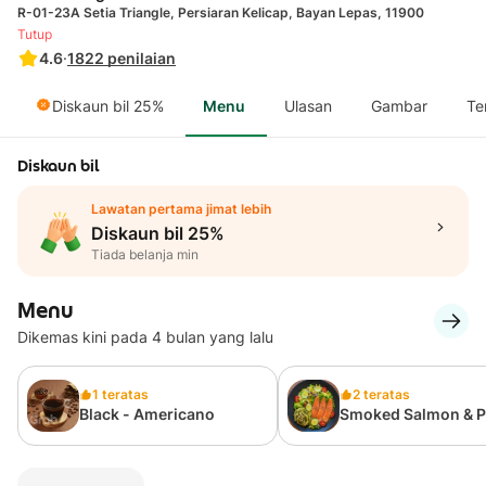
R-01-23A Setia Triangle, Persiaran Kelicap, Bayan Lepas, 11900
Tutup
4.6
·
1822
penilaian
Diskaun bil 25%
Menu
Ulasan
Gambar
Te
Diskaun bil
Lawatan pertama jimat lebih
Diskaun bil 25%
Tiada belanja min
Menu
Dikemas kini pada 4 bulan yang lalu
1 teratas
2 teratas
Black - Americano
Smoked Salmon & P
Fusilli Salad