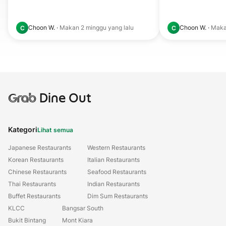
Choon W.
·
Makan
2 minggu yang lalu
Choon W.
·
Mak
C
C
Grab
Dine Out
Kategori
Lihat semua
Japanese Restaurants
Western Restaurants
Korean Restaurants
Italian Restaurants
Chinese Restaurants
Seafood Restaurants
Thai Restaurants
Indian Restaurants
Buffet Restaurants
Dim Sum Restaurants
KLCC
Bangsar South
Bukit Bintang
Mont Kiara