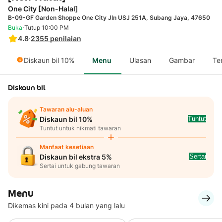
One City [Non-Halal]
B-09-GF Garden Shoppe One City Jln USJ 251A, Subang Jaya, 47650
·
Buka
Tutup 10:00 PM
4.8
·
2355
penilaian
Diskaun bil 10%
Menu
Ulasan
Gambar
Te
Diskaun bil
Tawaran alu-aluan
Tuntut
Diskaun bil 10%
Tuntut untuk nikmati tawaran
Manfaat kesetiaan
Sertai
Diskaun bil ekstra 5%
Sertai untuk gabung tawaran
Menu
Dikemas kini pada 4 bulan yang lalu