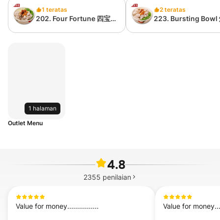
1 teratas
2 teratas
202. Four Fortune 四宝猪
223. Bursting Bow
肉粉
猪肉粉 （无内臟）
1 halaman
Outlet Menu
4.8
2355
penilaian
Value for money................
Value for money......