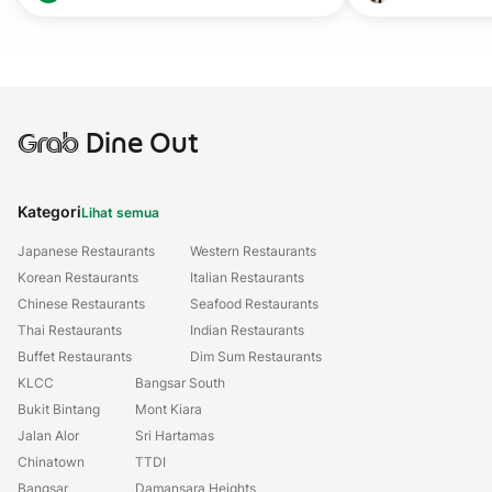
Grab
Dine Out
Kategori
Lihat semua
Japanese Restaurants
Western Restaurants
Korean Restaurants
Italian Restaurants
Chinese Restaurants
Seafood Restaurants
Thai Restaurants
Indian Restaurants
Buffet Restaurants
Dim Sum Restaurants
KLCC
Bangsar South
Bukit Bintang
Mont Kiara
Jalan Alor
Sri Hartamas
Chinatown
TTDI
Bangsar
Damansara Heights