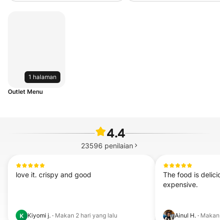
1 halaman
Outlet Menu
4.4
23596
penilaian
love it. crispy and good
The food is delicio
expensive.
Kiyomi j.
·
Makan
2 hari yang lalu
Ainul H.
·
Maka
K