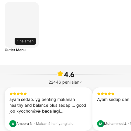
1 halaman
Outlet Menu
4.6
22446
penilaian
ayam sedap. yg penting makanan 
Ayam sedap dan 
healthy and balance plus sedap.... good 
job kyochon👍� 
baca lagi...
Ameera N.
·
Makan
4 hari yang lalu
Muhammed J.
·
A
M