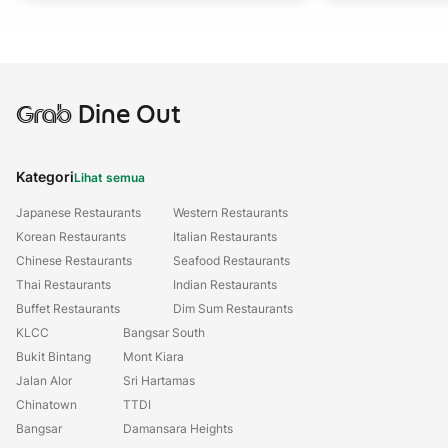
Grab
Dine Out
Kategori
Lihat semua
Japanese Restaurants
Western Restaurants
Korean Restaurants
Italian Restaurants
Chinese Restaurants
Seafood Restaurants
Thai Restaurants
Indian Restaurants
Buffet Restaurants
Dim Sum Restaurants
KLCC
Bangsar South
Bukit Bintang
Mont Kiara
Jalan Alor
Sri Hartamas
Chinatown
TTDI
Bangsar
Damansara Heights