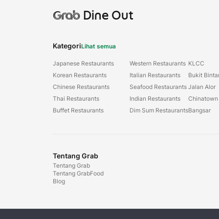
Grab
Dine Out
Kategori
Lihat semua
Japanese Restaurants
Western Restaurants
KLCC
Korean Restaurants
Italian Restaurants
Bukit Bint
Chinese Restaurants
Seafood Restaurants
Jalan Alor
Thai Restaurants
Indian Restaurants
Chinatown
Buffet Restaurants
Dim Sum Restaurants
Bangsar
Tentang Grab
Tentang Grab
Tentang GrabFood
Blog