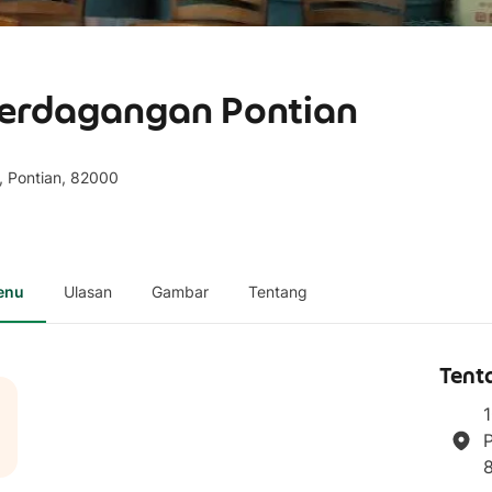
Perdagangan Pontian
, Pontian, 82000
enu
Ulasan
Gambar
Tentang
Tent
1
P