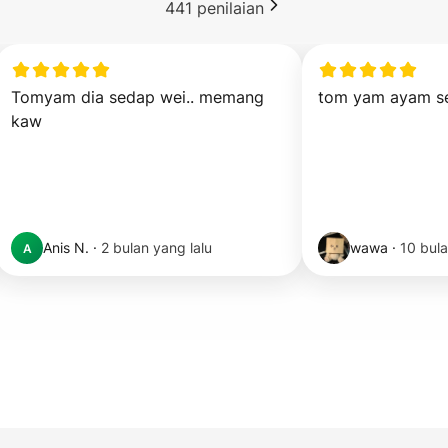
441
penilaian
Tomyam dia sedap wei.. memang 
tom yam ayam s
kaw
Anis N.
·
2 bulan yang lalu
wawa
·
10 bula
A