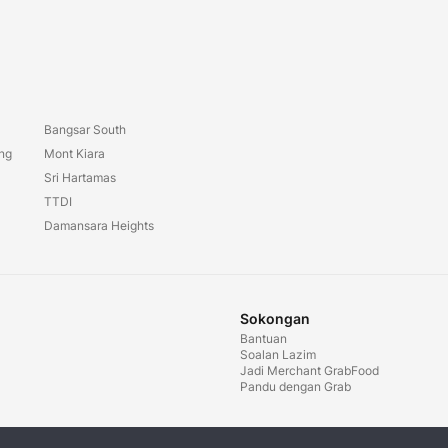
Bangsar South
ang
Mont Kiara
Sri Hartamas
TTDI
Damansara Heights
Sokongan
Bantuan
Soalan Lazim
Jadi Merchant GrabFood
Pandu dengan Grab