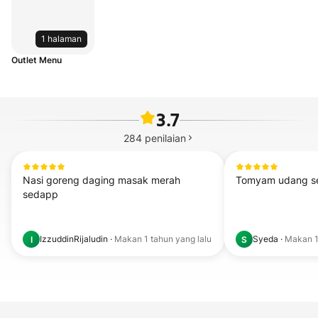
1 halaman
Outlet Menu
3.7
284
penilaian
Nasi goreng daging masak merah 
Tomyam udang 
sedapp
IzzuddinRijaludin
·
Makan
1 tahun yang lalu
Syeda
·
Makan
I
S