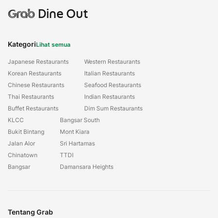
Grab
Dine Out
Kategori
Lihat semua
Japanese Restaurants
Western Restaurants
Korean Restaurants
Italian Restaurants
Chinese Restaurants
Seafood Restaurants
Thai Restaurants
Indian Restaurants
Buffet Restaurants
Dim Sum Restaurants
KLCC
Bangsar South
Bukit Bintang
Mont Kiara
Jalan Alor
Sri Hartamas
Chinatown
TTDI
Bangsar
Damansara Heights
Tentang Grab