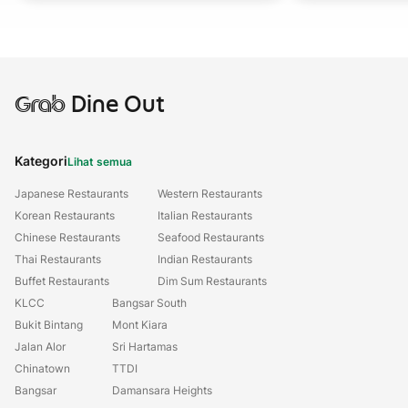
Grab
Dine Out
Kategori
Lihat semua
Japanese Restaurants
Western Restaurants
Korean Restaurants
Italian Restaurants
Chinese Restaurants
Seafood Restaurants
Thai Restaurants
Indian Restaurants
Buffet Restaurants
Dim Sum Restaurants
KLCC
Bangsar South
Bukit Bintang
Mont Kiara
Jalan Alor
Sri Hartamas
Chinatown
TTDI
Bangsar
Damansara Heights