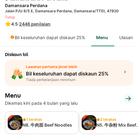
Damansara Perdana
Jalan PJU 8/5 E, Damansara Perdana, Damansara/TTDI, 47820
Tutup
4.5
·
2446
penilaian
Bil keseluruhan dapat diskaun 25%
Menu
Ulasan
Diskaun bil
Lawatan pertama jimat lebih
Bil keseluruhan dapat diskaun 25%
Tiada perbelanjaan minimum
Menu
Dikemas kini pada 4 bulan yang lalu
1 teratas
2 teratas
N8. 牛肉面 Beef Noodles
N5. 牛杂粉 Mix Beef
Noodles