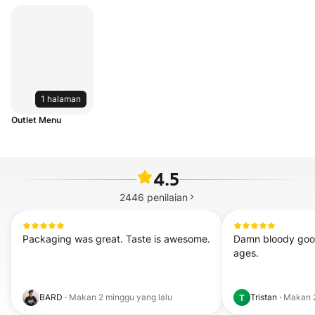
1 halaman
Outlet Menu
4.5
2446
penilaian
Packaging was great. Taste is awesome.
Damn bloody good 
ages.
BARD
·
Makan
2 minggu yang lalu
Tristan
·
Makan
T