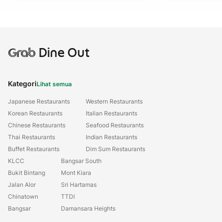
赞
Grab
Dine Out
Kategori
Lihat semua
Japanese Restaurants
Western Restaurants
Korean Restaurants
Italian Restaurants
Chinese Restaurants
Seafood Restaurants
Thai Restaurants
Indian Restaurants
Buffet Restaurants
Dim Sum Restaurants
KLCC
Bangsar South
Bukit Bintang
Mont Kiara
Jalan Alor
Sri Hartamas
Chinatown
TTDI
Bangsar
Damansara Heights