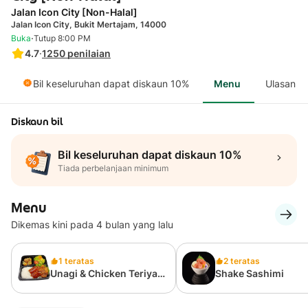
Jalan Icon City [Non-Halal]
Jalan Icon City, Bukit Mertajam, 14000
·
Buka
Tutup 8:00 PM
4.7
·
1250
penilaian
Bil keseluruhan dapat diskaun 10%
Menu
Ulasan
Diskaun bil
Bil keseluruhan dapat diskaun 10%
Tiada perbelanjaan minimum
Menu
Dikemas kini pada 4 bulan yang lalu
1 teratas
2 teratas
Unagi & Chicken Teriyaki
Shake Sashimi
Bento