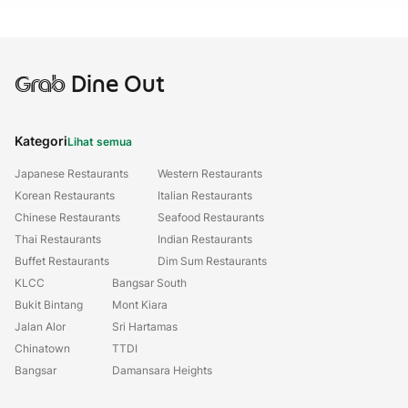
Grab
Dine Out
Kategori
Lihat semua
Japanese Restaurants
Western Restaurants
Korean Restaurants
Italian Restaurants
Chinese Restaurants
Seafood Restaurants
Thai Restaurants
Indian Restaurants
Buffet Restaurants
Dim Sum Restaurants
KLCC
Bangsar South
Bukit Bintang
Mont Kiara
Jalan Alor
Sri Hartamas
Chinatown
TTDI
Bangsar
Damansara Heights