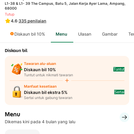
L1-38 & L1- 39 The Campus, Batu 5, Jalan Kerja Ayer Lama, Ampang,
68000
Tutup
4.6
·
335
penilaian
Diskaun bil 10%
Menu
Ulasan
Gambar
Te
Diskaun bil
Tawaran alu-aluan
Tuntut
Diskaun bil 10%
Tuntut untuk nikmati tawaran
Manfaat kesetiaan
Sertai
Diskaun bil ekstra 5%
Sertai untuk gabung tawaran
Menu
Dikemas kini pada 4 bulan yang lalu