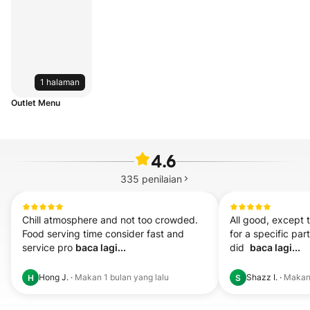
1 halaman
Outlet Menu
4.6
335
penilaian
Chill atmosphere and not too crowded. 
All good, except t
Food serving time consider fast and 
for a specific part
service pro 
baca lagi...
did  
baca lagi...
Hong J.
·
Makan
1 bulan yang lalu
Shazz I.
·
Maka
H
S