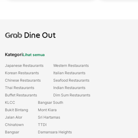
Grab
Dine Out
Kategori
Lihat semua
Japanese Restaurants
Western Restaurants
Korean Restaurants
Italian Restaurants
Chinese Restaurants
Seafood Restaurants
Thai Restaurants
Indian Restaurants
Buffet Restaurants
Dim Sum Restaurants
KLCC
Bangsar South
Bukit Bintang
Mont Kiara
Jalan Alor
Sri Hartamas
Chinatown
TTDI
Bangsar
Damansara Heights