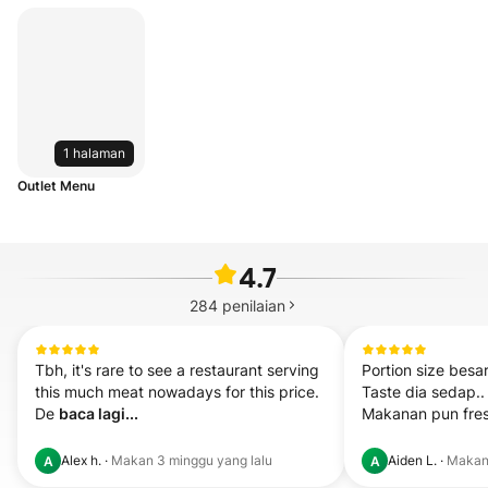
1 halaman
Outlet Menu
4.7
284
penilaian
Tbh, it's rare to see a restaurant serving 
Portion size besar
this much meat nowadays for this price. 
Taste dia sedap..

De 
baca lagi...
Makanan pun fresh
Alex h.
·
Makan
3 minggu yang lalu
Aiden L.
·
Maka
A
A