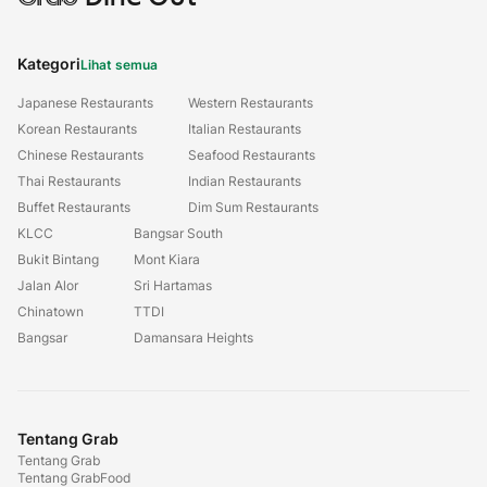
Kategori
Lihat semua
Japanese Restaurants
Western Restaurants
Korean Restaurants
Italian Restaurants
Chinese Restaurants
Seafood Restaurants
Thai Restaurants
Indian Restaurants
Buffet Restaurants
Dim Sum Restaurants
KLCC
Bangsar South
Bukit Bintang
Mont Kiara
Jalan Alor
Sri Hartamas
Chinatown
TTDI
Bangsar
Damansara Heights
Tentang Grab
Tentang Grab
Tentang GrabFood