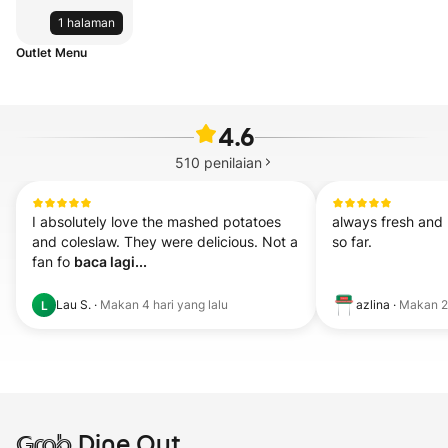
1 halaman
Outlet Menu
4.6
510
penilaian
I absolutely love the mashed potatoes 
always fresh and n
and coleslaw. They were delicious. Not a 
so far.
fan fo 
baca lagi...
Lau S.
·
Makan
4 hari yang lalu
azlina
·
Makan
2
L
Grab
Dine Out