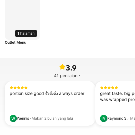
1 halaman
Outlet Menu
3.9
41
penilaian
portion size good 👍👍👍 always order
great taste. big 
was wrapped pro
Wennis
·
Makan
2 bulan yang lalu
Raymond S.
·
M
W
R