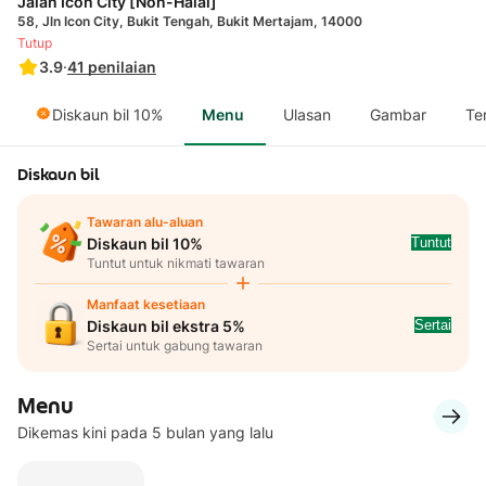
Jalan Icon City [Non-Halal]
58, Jln Icon City, Bukit Tengah, Bukit Mertajam, 14000
Tutup
3.9
·
41
penilaian
Diskaun bil 10%
Menu
Ulasan
Gambar
Te
Diskaun bil
Tawaran alu-aluan
Tuntut
Diskaun bil 10%
Tuntut untuk nikmati tawaran
Manfaat kesetiaan
Sertai
Diskaun bil ekstra 5%
Sertai untuk gabung tawaran
Menu
Dikemas kini pada 5 bulan yang lalu