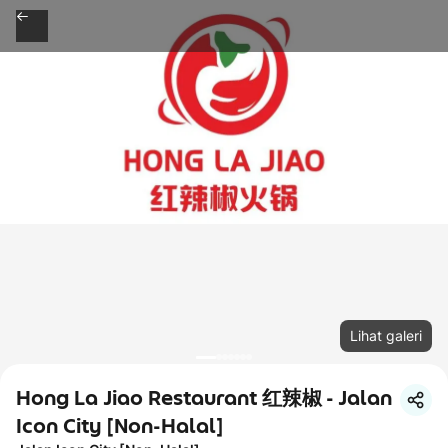
Lihat galeri
Hong La Jiao Restaurant 红辣椒 - Jalan
Icon City [Non-Halal]