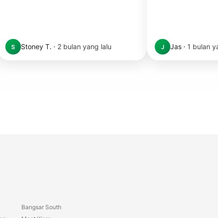
Stoney T.
·
2 bulan yang lalu
Jas
·
1 bulan y
S
J
Bangsar South