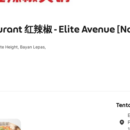
urant 红辣椒 - Elite Avenue [N
lite Height, Bayan Lepas,
g
Tent
E
P