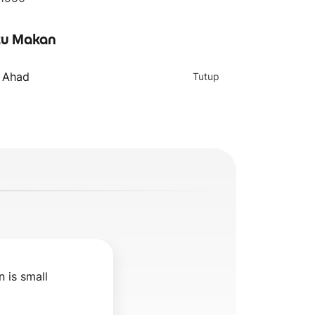
u Makan
- Ahad
Tutup
n is small