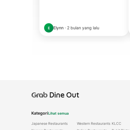
Elynn
·
2 bulan yang lalu
E
Grab
Dine Out
Kategori
Lihat semua
Japanese Restaurants
Western Restaurants
KLCC