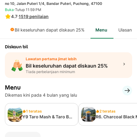
no 10, Jalan Puteri 1/4, Bandar Puteri, Puchong, 47100
·
Buka
Tutup 11:59 PM
4.7
·
1519
penilaian
Bil keseluruhan dapat diskaun 25%
Menu
Ulasan
Diskaun bil
Lawatan pertama jimat lebih
Bil keseluruhan dapat diskaun 25%
Tiada perbelanjaan minimum
Menu
Dikemas kini pada 4 bulan yang lalu
1 teratas
2 teratas
Y9 Taro Mash & Taro Ball
R6. Charcoal Black 
Oolong Fresh Milk Tea
Tea 黑金奶茶
手作芋泥芋圆鲜奶茶