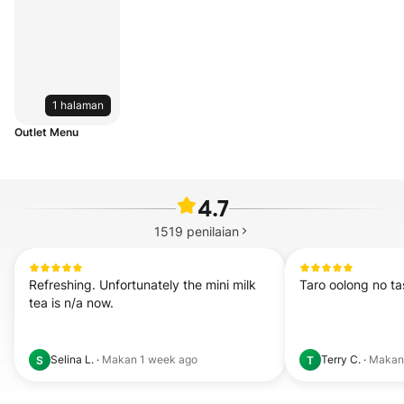
1 halaman
Outlet Menu
4.7
1519
penilaian
Refreshing. Unfortunately the mini milk 
Taro oolong no ta
tea is n/a now.
Selina L.
·
Makan
1 week ago
Terry C.
·
Maka
S
T