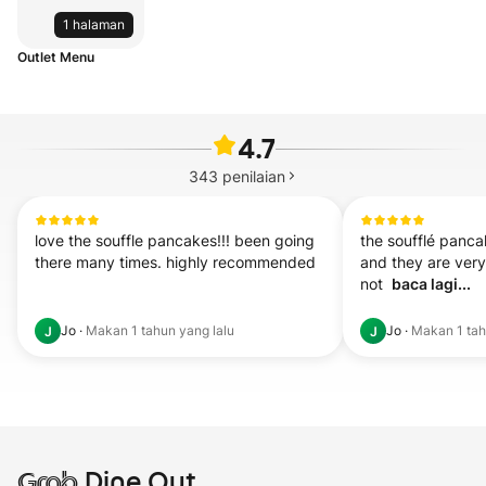
1 halaman
Outlet Menu
4.7
343
penilaian
love the souffle pancakes!!! been going 
the soufflé panca
there many times. highly recommended 
and they are very 
not  
baca lagi...
Jo
·
Makan
1 tahun yang lalu
Jo
·
Makan
1 ta
J
J
Grab
Dine Out