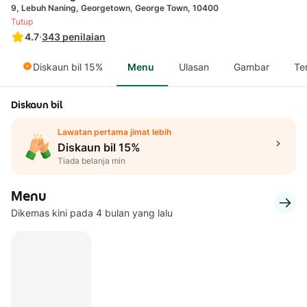
9, Lebuh Naning, Georgetown, George Town, 10400
Tutup
4.7
·
343
penilaian
Diskaun bil 15%
Menu
Ulasan
Gambar
Te
Diskaun bil
Lawatan pertama jimat lebih
Diskaun bil 15%
Tiada belanja min
Menu
Dikemas kini pada 4 bulan yang lalu