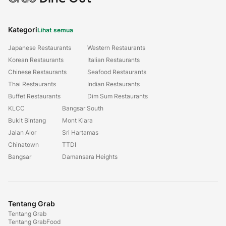
Kategori
Lihat semua
Japanese Restaurants
Western Restaurants
Korean Restaurants
Italian Restaurants
Chinese Restaurants
Seafood Restaurants
Thai Restaurants
Indian Restaurants
Buffet Restaurants
Dim Sum Restaurants
KLCC
Bangsar South
Bukit Bintang
Mont Kiara
Jalan Alor
Sri Hartamas
Chinatown
TTDI
Bangsar
Damansara Heights
Tentang Grab
Tentang Grab
Tentang GrabFood