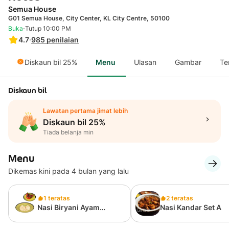
Semua House
G01 Semua House, City Center, KL City Centre, 50100
·
Buka
Tutup 10:00 PM
4.7
·
985
penilaian
Diskaun bil 25%
Menu
Ulasan
Gambar
Te
Diskaun bil
Lawatan pertama jimat lebih
Diskaun bil 25%
Tiada belanja min
Menu
Dikemas kini pada 4 bulan yang lalu
1 teratas
2 teratas
Nasi Biryani Ayam
Nasi Kandar Set A
Bawang Set