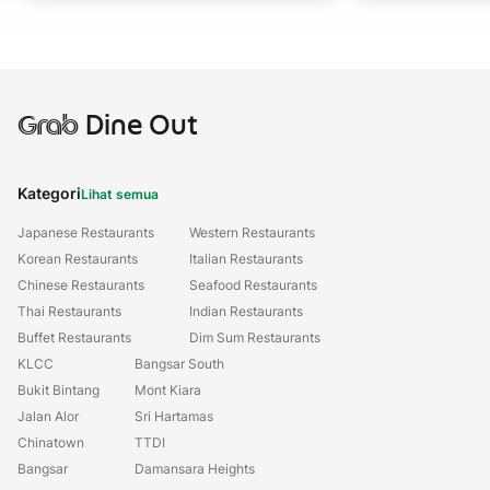
Grab
Dine Out
Kategori
Lihat semua
Japanese Restaurants
Western Restaurants
Korean Restaurants
Italian Restaurants
Chinese Restaurants
Seafood Restaurants
Thai Restaurants
Indian Restaurants
Buffet Restaurants
Dim Sum Restaurants
KLCC
Bangsar South
Bukit Bintang
Mont Kiara
Jalan Alor
Sri Hartamas
Chinatown
TTDI
Bangsar
Damansara Heights