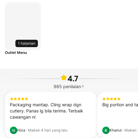
1 halaman
Outlet Menu
4.7
985
penilaian
Packaging mantap. Cling wrap dgn 
Big portion and t
cutlery. Panas lg bila terima. Terbaik 
cawangan ni
Hiza
·
Makan
4 hari yang lalu
Khairul
·
Makan
H
K