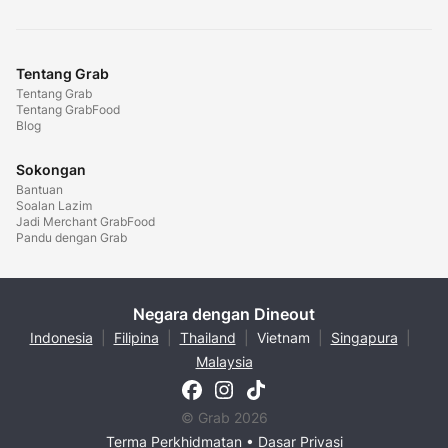
Tentang Grab
Tentang Grab
Tentang GrabFood
Blog
Sokongan
Bantuan
Soalan Lazim
Jadi Merchant GrabFood
Pandu dengan Grab
Negara dengan Dineout
Indonesia
|
Filipina
|
Thailand
|
Vietnam
|
Singapura
|
Malaysia
© Grab 2026
Terma Perkhidmatan
•
Dasar Privasi