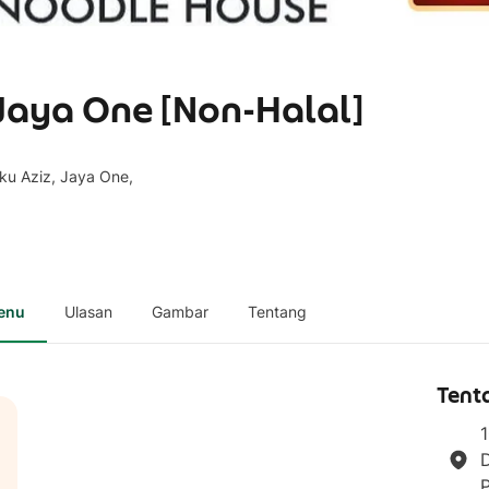
Jaya One [Non-Halal]
ku Aziz, Jaya One,
enu
Ulasan
Gambar
Tentang
Tent
1
D