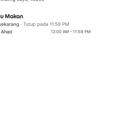
u Makan
sekarang
· Tutup pada 11:59 PM
- Ahad
12:00 AM - 11:59 PM
4 teratas
Homemade Pan Mee -
Superior Soup