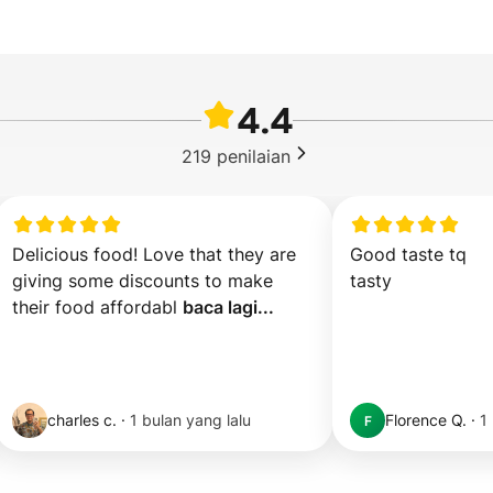
4.4
219
penilaian
Delicious food! Love that they are 
Good taste tq

giving some discounts to make 
tasty
their food affordabl 
baca lagi...
charles c.
·
1 bulan yang lalu
Florence Q.
·
1
F