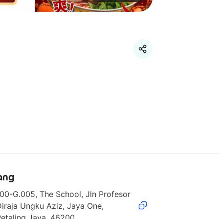
ang
00-G.005, The School, Jln Profesor 
iraja Ungku Aziz, Jaya One, 
Petaling Jaya, 46200