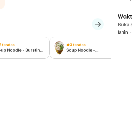
Wakt
Buka 
Isnin 
2 teratas
3 teratas
up Noodle - Bursting
Soup Noodle -
atball
Homemade Fish Paste