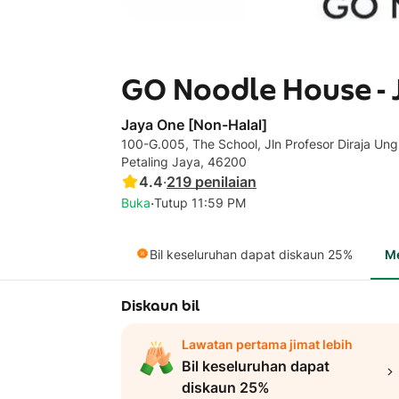
GO Noodle House - 
Jaya One [Non-Halal]
100-G.005, The School, Jln Profesor Diraja Ung
Petaling Jaya, 46200
4.4
·
219
penilaian
·
Buka
Tutup 11:59 PM
Bil keseluruhan dapat diskaun 25%
M
Diskaun bil
Lawatan pertama jimat lebih
Bil keseluruhan dapat
diskaun 25%