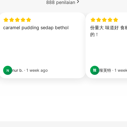
888
penilaian
caramel pudding sedap bethol
份量大 味道好 食
的！
nur b.
·
1 week ago
辣芙特
·
1 wee
辣
N