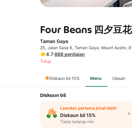
Four Beans 四夕豆花 
Taman Gaya
25, Jalan Sasa 6, Taman Gaya, Mount Austin, 
4.7
·
888
penilaian
Tutup
Diskaun bil 15%
Menu
Ulasan
Diskaun bil
Lawatan pertama jimat lebih
Diskaun bil 15%
Tiada belanja min