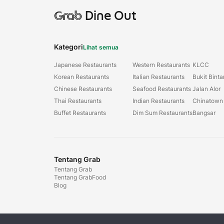
Grab
Dine Out
Kategori
Lihat semua
Japanese Restaurants
Western Restaurants
KLCC
Korean Restaurants
Italian Restaurants
Bukit Bint
Chinese Restaurants
Seafood Restaurants
Jalan Alor
Thai Restaurants
Indian Restaurants
Chinatown
Buffet Restaurants
Dim Sum Restaurants
Bangsar
Tentang Grab
Tentang Grab
Tentang GrabFood
Blog