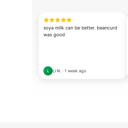
soya milk can be better. beancurd 
was good
Li N.
·
1 week ago
L