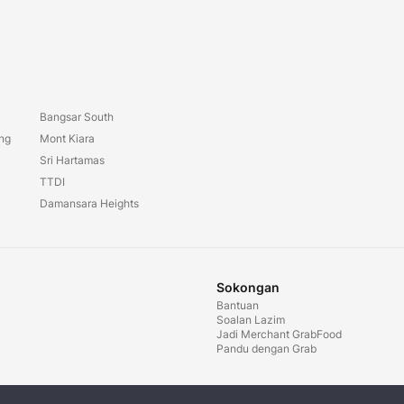
Bangsar South
ang
Mont Kiara
Sri Hartamas
TTDI
Damansara Heights
Sokongan
Bantuan
Soalan Lazim
Jadi Merchant GrabFood
Pandu dengan Grab