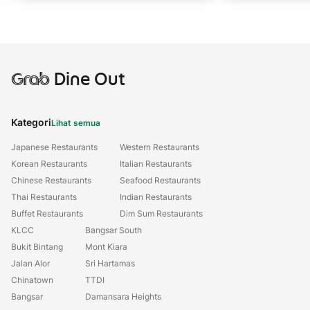
Grab
Dine Out
Kategori
Lihat semua
Japanese Restaurants
Western Restaurants
Korean Restaurants
Italian Restaurants
Chinese Restaurants
Seafood Restaurants
Thai Restaurants
Indian Restaurants
Buffet Restaurants
Dim Sum Restaurants
KLCC
Bangsar South
Bukit Bintang
Mont Kiara
Jalan Alor
Sri Hartamas
Chinatown
TTDI
Bangsar
Damansara Heights