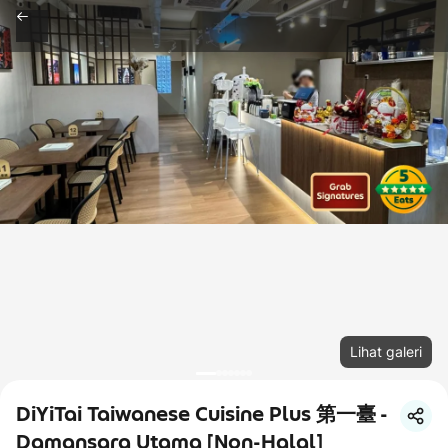
Lihat galeri
DiYiTai Taiwanese Cuisine Plus 第一臺 -
Damansara Utama [Non-Halal]