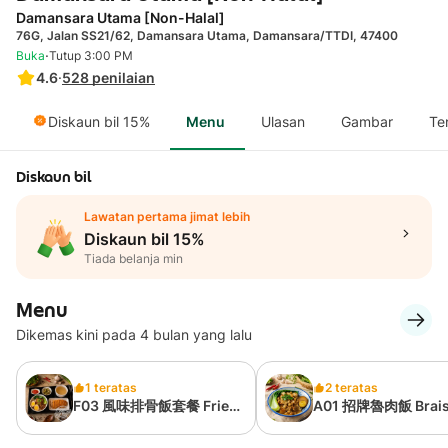
Damansara Utama [Non-Halal]
76G, Jalan SS21/62, Damansara Utama, Damansara/TTDI, 47400
·
Buka
Tutup 3:00 PM
4.6
·
528
penilaian
Diskaun bil 15%
Menu
Ulasan
Gambar
Te
Diskaun bil
Lawatan pertama jimat lebih
Diskaun bil 15%
Tiada belanja min
Menu
Dikemas kini pada 4 bulan yang lalu
1 teratas
2 teratas
F03 風味排骨飯套餐 Fried
A01 招牌魯肉飯 Brai
Pork Chop with Rice
Pork Rice