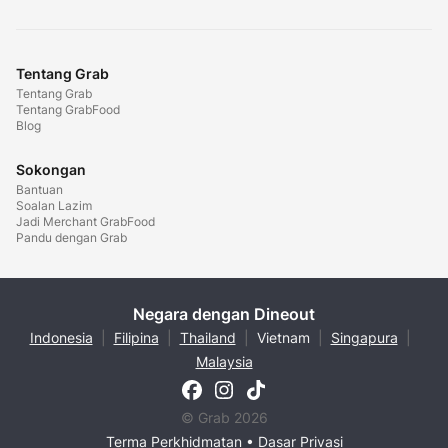
Tentang Grab
Tentang Grab
Tentang GrabFood
Blog
Sokongan
Bantuan
Soalan Lazim
Jadi Merchant GrabFood
Pandu dengan Grab
Negara dengan Dineout
Indonesia
|
Filipina
|
Thailand
|
Vietnam
|
Singapura
|
Malaysia
© Grab 2026
Terma Perkhidmatan
•
Dasar Privasi