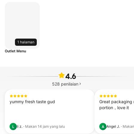
1 halaman
Outlet Menu
4.6
528
penilaian
yummy fresh taste gud
Great packaging 
portion，love it
li z.
·
Makan
14 jam yang lalu
Angel J.
·
Maka
L
A