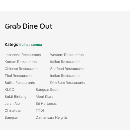
Grab
Dine Out
Kategori
Lihat semua
Japanese Restaurants
Western Restaurants
Korean Restaurants
Italian Restaurants
Chinese Restaurants
Seafood Restaurants
Thai Restaurants
Indian Restaurants
Buffet Restaurants
Dim Sum Restaurants
KLCC
Bangsar South
Bukit Bintang
Mont Kiara
Jalan Alor
Sri Hartamas
Chinatown
TTDI
Bangsar
Damansara Heights