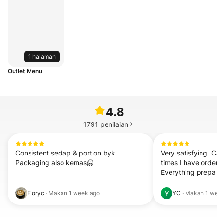
1 halaman
Outlet Menu
4.8
1791
penilaian
Consistent sedap & portion byk. 
Very satisfying. C
Packaging also kemas🤗
times I have orde
Everything prepa
Floryc
·
Makan
1 week ago
YC
·
Makan
1 w
Y