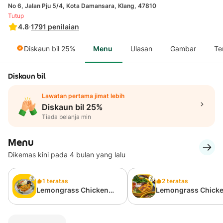
No 6, Jalan Pju 5/4, Kota Damansara, Klang, 47810
Tutup
4.8
·
1791
penilaian
Diskaun bil 25%
Menu
Ulasan
Gambar
Te
Diskaun bil
Lawatan pertama jimat lebih
Diskaun bil 25%
Tiada belanja min
Menu
Dikemas kini pada 4 bulan yang lalu
1 teratas
2 teratas
Lemongrass Chicken
Lemongrass Chick
Chop Rice
Vermicelli