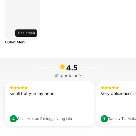
1 halaman
Outlet Menu
4.5
42
penilaian
small but yummy hehe
Very delicioussss
Alea
·
Makan
2 minggu yang lalu
Tammy T.
·
Mak
A
T