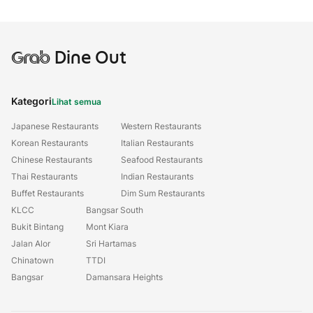
Grab
Dine Out
Kategori
Lihat semua
Japanese Restaurants
Western Restaurants
Korean Restaurants
Italian Restaurants
Chinese Restaurants
Seafood Restaurants
Thai Restaurants
Indian Restaurants
Buffet Restaurants
Dim Sum Restaurants
KLCC
Bangsar South
Bukit Bintang
Mont Kiara
Jalan Alor
Sri Hartamas
Chinatown
TTDI
Bangsar
Damansara Heights