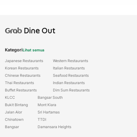
Grab
Dine Out
Kategori
Lihat semua
Japanese Restaurants
Western Restaurants
Korean Restaurants
Italian Restaurants
Chinese Restaurants
Seafood Restaurants
Thai Restaurants
Indian Restaurants
Buffet Restaurants
Dim Sum Restaurants
KLCC
Bangsar South
Bukit Bintang
Mont Kiara
Jalan Alor
Sri Hartamas
Chinatown
TTDI
Bangsar
Damansara Heights