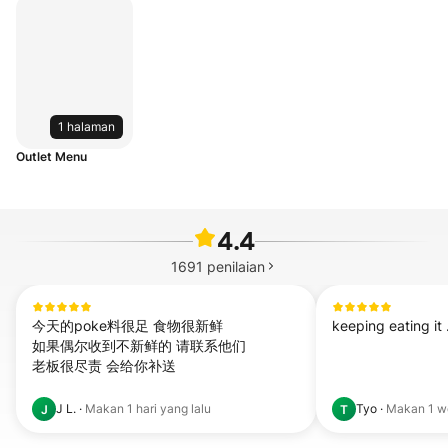
1 halaman
Outlet Menu
4.4
1691
penilaian
今天的poke料很足 食物很新鲜

keeping eating it .
如果偶尔收到不新鲜的 请联系他们 

老板很尽责 会给你补送
J L.
·
Makan
1 hari yang lalu
Tyo
·
Makan
1 w
J
T