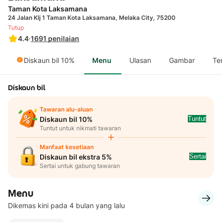
Taman Kota Laksamana
24 Jalan Klj 1 Taman Kota Laksamana, Melaka City, 75200
Tutup
4.4
·
1691
penilaian
Diskaun bil 10%
Menu
Ulasan
Gambar
Te
Diskaun bil
Tawaran alu-aluan
Tuntut
Diskaun bil 10%
Tuntut untuk nikmati tawaran
Manfaat kesetiaan
Sertai
Diskaun bil ekstra 5%
Sertai untuk gabung tawaran
Menu
Dikemas kini pada 4 bulan yang lalu