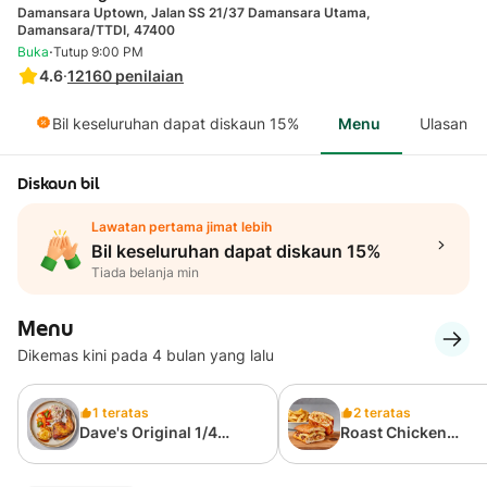
Damansara Uptown, Jalan SS 21/37 Damansara Utama,
Damansara/TTDI, 47400
·
Buka
Tutup 9:00 PM
4.6
·
12160
penilaian
Bil keseluruhan dapat diskaun 15%
Menu
Ulasan
Diskaun bil
Lawatan pertama jimat lebih
Bil keseluruhan dapat diskaun 15%
Tiada belanja min
Menu
Dikemas kini pada 4 bulan yang lalu
1 teratas
2 teratas
Dave's Original 1/4
Roast Chicken
Roast Chicken (With 3
Sandwich 👍
Sides)