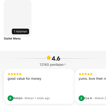
1 halaman
Outlet Menu
4.6
12160
penilaian
good value for money
yums. love their 
Rohani
·
Makan
1 week ago
Eza A.
·
Makan
2
R
E