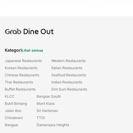
Grab
Dine Out
Kategori
Lihat semua
Japanese Restaurants
Western Restaurants
Korean Restaurants
Italian Restaurants
Chinese Restaurants
Seafood Restaurants
Thai Restaurants
Indian Restaurants
Buffet Restaurants
Dim Sum Restaurants
KLCC
Bangsar South
Bukit Bintang
Mont Kiara
Jalan Alor
Sri Hartamas
Chinatown
TTDI
Bangsar
Damansara Heights